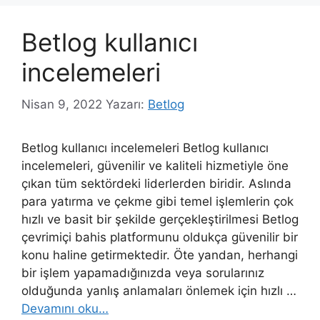
t
i
l
Betlog kullanıcı
l
e
e
r
incelemeleri
r
Nisan 9, 2022
Yazarı:
Betlog
Betlog kullanıcı incelemeleri Betlog kullanıcı
incelemeleri, güvenilir ve kaliteli hizmetiyle öne
çıkan tüm sektördeki liderlerden biridir. Aslında
para yatırma ve çekme gibi temel işlemlerin çok
hızlı ve basit bir şekilde gerçekleştirilmesi Betlog
çevrimiçi bahis platformunu oldukça güvenilir bir
konu haline getirmektedir. Öte yandan, herhangi
bir işlem yapamadığınızda veya sorularınız
olduğunda yanlış anlamaları önlemek için hızlı …
Devamını oku…