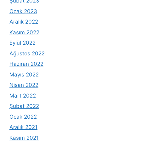
Şubat 2023
Ocak 2023
Aralık 2022
Kasım 2022
Eylül 2022
Ağustos 2022
Haziran 2022
Mayıs 2022
Nisan 2022
Mart 2022
Şubat 2022
Ocak 2022
Aralık 2021
Kasım 2021