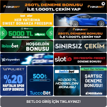
×
BETLOG GİRİŞ İÇİN TIKLAYINIZ!