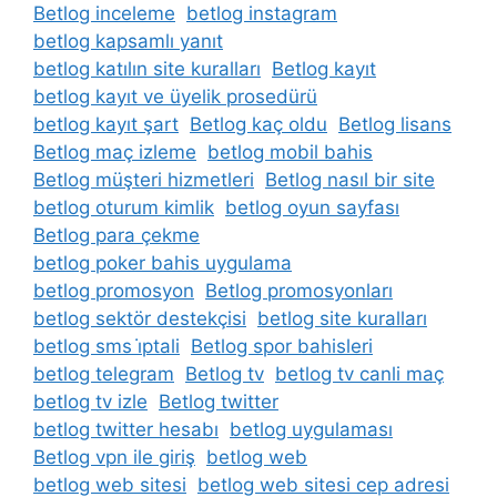
Betlog inceleme
betlog instagram
betlog kapsamlı yanıt
betlog katılın site kuralları
Betlog kayıt
betlog kayıt ve üyelik prosedürü
betlog kayıt şart
Betlog kaç oldu
Betlog lisans
Betlog maç izleme
betlog mobil bahis
Betlog müşteri hizmetleri
Betlog nasıl bir site
betlog oturum kimlik
betlog oyun sayfası
Betlog para çekme
betlog poker bahis uygulama
betlog promosyon
Betlog promosyonları
betlog sektör destekçisi
betlog site kuralları
betlog sms i̇ptali
Betlog spor bahisleri
betlog telegram
Betlog tv
betlog tv canli maç
betlog tv izle
Betlog twitter
betlog twitter hesabı
betlog uygulaması
Betlog vpn ile giriş
betlog web
betlog web sitesi
betlog web sitesi cep adresi