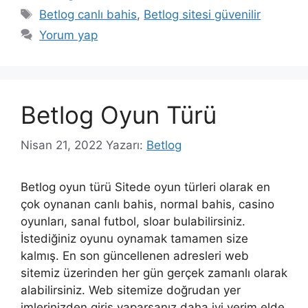
a
E
Betlog canlı bahis
,
Betlog sitesi güvenilir
t
t
Yorum yap
e
i
g
k
o
e
r
t
Betlog Oyun Türü
i
l
l
e
Nisan 21, 2022
Yazarı:
Betlog
e
r
r
Betlog oyun türü Sitede oyun türleri olarak en
çok oynanan canlı bahis, normal bahis, casino
oyunları, sanal futbol, ​​sloar bulabilirsiniz.
İstediğiniz oyunu oynamak tamamen size
kalmış. En son güncellenen adresleri web
sitemiz üzerinden her gün gerçek zamanlı olarak
alabilirsiniz. Web sitemize doğrudan yer
imlerinizden giriş yaparsanız daha iyi verim elde