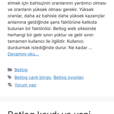
etmek için bahisçinin oranlarının yardımcı olması
ve oranların yüksek olması gerekir. Yüksek
oranlar, daha az bahisle daha yüksek kazançlar
anlamına geldiğinde şans faktörüne katkıda
bulunan bir faktördür. Betlog web sitesinde
herhangi bir gelir sınırı yoktur ve gelir sınırı
tamamen kullanıcı ile ilgilidir. Kullanıcı
durdurmak istediğinde durur. Ne kadar …
Devamını oku…
K
Betlog
a
E
Betlog canlı bingo
,
Betlog oyunları
t
t
Yorum yap
e
i
g
k
o
e
r
t
i