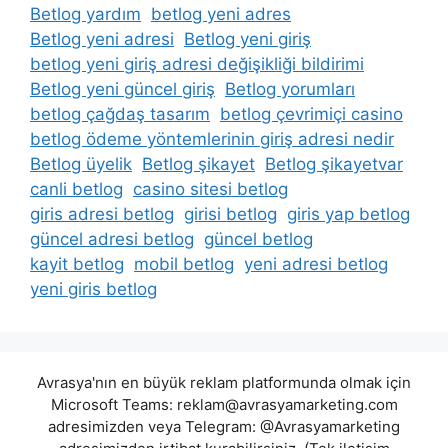
Betlog yardım
betlog yeni adres
Betlog yeni adresi
Betlog yeni giriş
betlog yeni giriş adresi değişikliği bildirimi
Betlog yeni güncel giriş
Betlog yorumları
betlog çağdaş tasarım
betlog çevrimiçi casino
betlog ödeme yöntemlerinin giriş adresi nedir
Betlog üyelik
Betlog şikayet
Betlog şikayetvar
canli betlog
casino sitesi betlog
giris adresi betlog
girisi betlog
giris yap betlog
güncel adresi betlog
güncel betlog
kayit betlog
mobil betlog
yeni adresi betlog
yeni giris betlog
Avrasya'nın en büyük reklam platformunda olmak için
Microsoft Teams: reklam@avrasyamarketing.com
adresimizden veya Telegram: @Avrasyamarketing