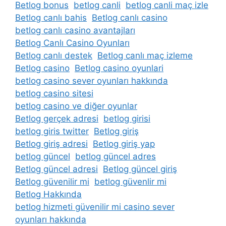
Betlog bonus
betlog canli
betlog canli maç izle
Betlog canlı bahis
Betlog canlı casino
betlog canlı casino avantajları
Betlog Canlı Casino Oyunları
Betlog canlı destek
Betlog canlı maç izleme
Betlog casino
Betlog casino oyunlari
betlog casino sever oyunları hakkında
betlog casino sitesi
betlog casino ve diğer oyunlar
Betlog gerçek adresi
betlog girisi
betlog giris twitter
Betlog giriş
Betlog giriş adresi
Betlog giriş yap
betlog güncel
betlog güncel adres
Betlog güncel adresi
Betlog güncel giriş
Betlog güvenilir mi
betlog güvenlir mi
Betlog Hakkında
betlog hizmeti güvenilir mi casino sever
oyunları hakkında