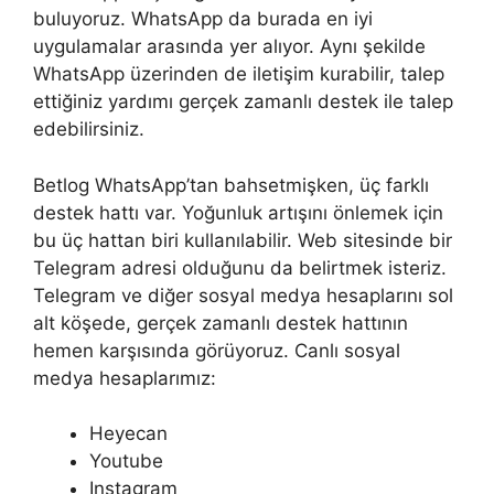
buluyoruz. WhatsApp da burada en iyi
uygulamalar arasında yer alıyor. Aynı şekilde
WhatsApp üzerinden de iletişim kurabilir, talep
ettiğiniz yardımı gerçek zamanlı destek ile talep
edebilirsiniz.
Betlog WhatsApp’tan bahsetmişken, üç farklı
destek hattı var. Yoğunluk artışını önlemek için
bu üç hattan biri kullanılabilir. Web sitesinde bir
Telegram adresi olduğunu da belirtmek isteriz.
Telegram ve diğer sosyal medya hesaplarını sol
alt köşede, gerçek zamanlı destek hattının
hemen karşısında görüyoruz. Canlı sosyal
medya hesaplarımız:
Heyecan
Youtube
Instagram