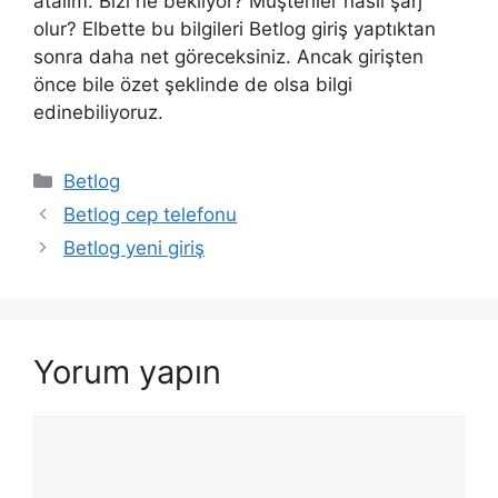
atalım. Bizi ne bekliyor? Müşteriler nasıl şarj
olur? Elbette bu bilgileri Betlog giriş yaptıktan
sonra daha net göreceksiniz. Ancak girişten
önce bile özet şeklinde de olsa bilgi
edinebiliyoruz.
Kategoriler
Betlog
Yazı
Betlog cep telefonu
dolaşımı
Betlog yeni giriş
Yorum yapın
Yorum