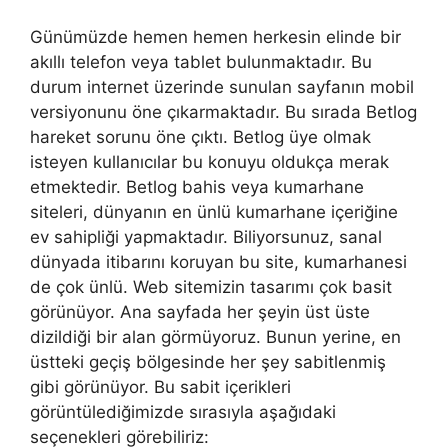
Günümüzde hemen hemen herkesin elinde bir
akıllı telefon veya tablet bulunmaktadır. Bu
durum internet üzerinde sunulan sayfanın mobil
versiyonunu öne çıkarmaktadır. Bu sırada Betlog
hareket sorunu öne çıktı. Betlog üye olmak
isteyen kullanıcılar bu konuyu oldukça merak
etmektedir. Betlog bahis veya kumarhane
siteleri, dünyanın en ünlü kumarhane içeriğine
ev sahipliği yapmaktadır. Biliyorsunuz, sanal
dünyada itibarını koruyan bu site, kumarhanesi
de çok ünlü. Web sitemizin tasarımı çok basit
görünüyor. Ana sayfada her şeyin üst üste
dizildiği bir alan görmüyoruz. Bunun yerine, en
üstteki geçiş bölgesinde her şey sabitlenmiş
gibi görünüyor. Bu sabit içerikleri
görüntülediğimizde sırasıyla aşağıdaki
seçenekleri görebiliriz: