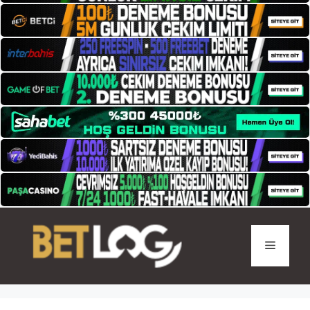
İçeriğe
atla
Menü