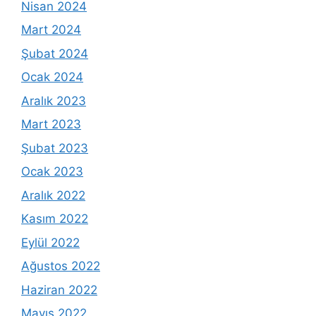
Nisan 2024
Mart 2024
Şubat 2024
Ocak 2024
Aralık 2023
Mart 2023
Şubat 2023
Ocak 2023
Aralık 2022
Kasım 2022
Eylül 2022
Ağustos 2022
Haziran 2022
Mayıs 2022