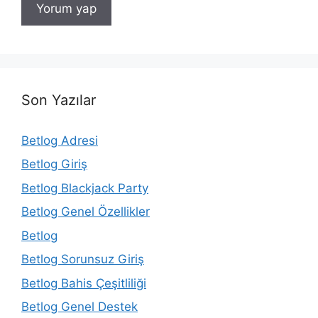
Son Yazılar
Betlog Adresi
Betlog Giriş
Betlog Blackjack Party
Betlog Genel Özellikler
Betlog
Betlog Sorunsuz Giriş
Betlog Bahis Çeşitliliği
Betlog Genel Destek