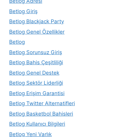
Betlog Adresi
Betlog Giriş
Betlog Blackjack Party
Betlog Genel Özellikler
Betlog
Betlog Sorunsuz Giriş
Betlog Bahis Çeşitliliği
Betlog Genel Destek
Betlog Sektör Liderliği
Betlog Erişim Garantisi
Betlog Twitter Alternatifleri
Betlog Basketbol Bahisleri
Betlog Kullanıcı Bilgileri
Betlog Yeni Varlık