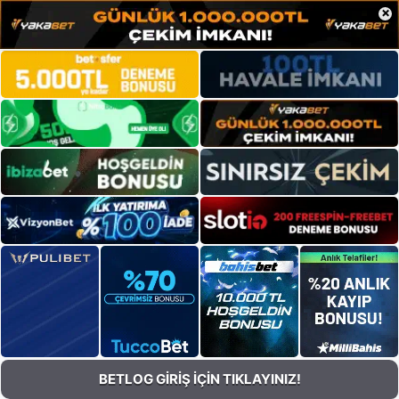
×
BETLOG GİRİŞ İÇİN TIKLAYINIZ!