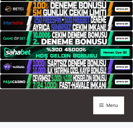
İçeriğe
atla
Menu