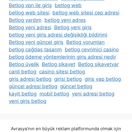
Betlog vpn ile giriş
betlog web
betlog web sitesi
betlog web sitesi cep adresi
Betlog yardım
betlog yeni adres
Betlog yeni adresi
Betlog yeni giriş
betlog yeni giriş adresi değişikliği bildirimi
Betlog yeni güncel giriş
Betlog yorumları
betlog çağdaş tasarım
betlog çevrimiçi casino
betlog ödeme yöntemlerinin giriş adresi nedir
Betlog üyelik
Betlog şikayet
Betlog şikayetvar
canli betlog
casino sitesi betlog
giris adresi betlog
girisi betlog
giris yap betlog
güncel adresi betlog
güncel betlog
kayit betlog
mobil betlog
yeni adresi betlog
yeni giris betlog
Avrasya'nın en büyük reklam platformunda olmak için