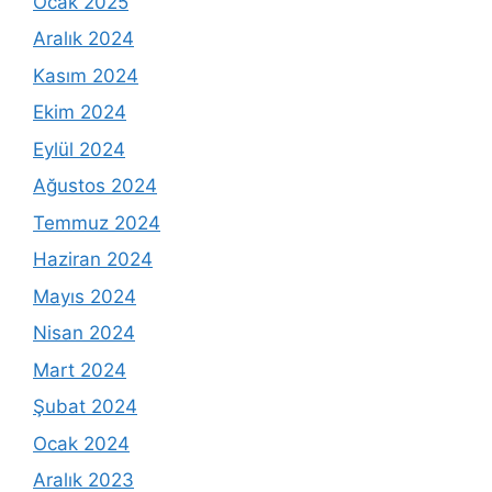
Ocak 2025
Aralık 2024
Kasım 2024
Ekim 2024
Eylül 2024
Ağustos 2024
Temmuz 2024
Haziran 2024
Mayıs 2024
Nisan 2024
Mart 2024
Şubat 2024
Ocak 2024
Aralık 2023