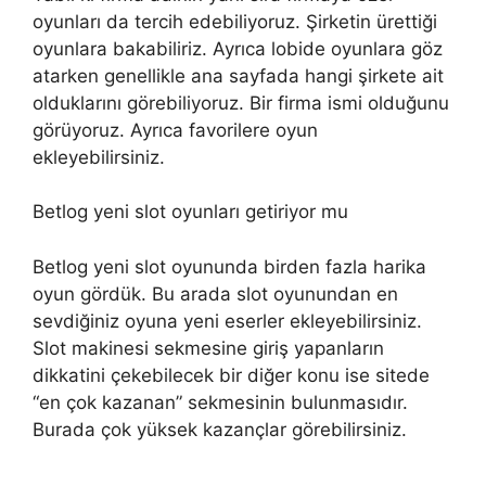
oyunları da tercih edebiliyoruz. Şirketin ürettiği
oyunlara bakabiliriz. Ayrıca lobide oyunlara göz
atarken genellikle ana sayfada hangi şirkete ait
olduklarını görebiliyoruz. Bir firma ismi olduğunu
görüyoruz. Ayrıca favorilere oyun
ekleyebilirsiniz.
Betlog yeni slot oyunları getiriyor mu
Betlog yeni slot oyununda birden fazla harika
oyun gördük. Bu arada slot oyunundan en
sevdiğiniz oyuna yeni eserler ekleyebilirsiniz.
Slot makinesi sekmesine giriş yapanların
dikkatini çekebilecek bir diğer konu ise sitede
“en çok kazanan” sekmesinin bulunmasıdır.
Burada çok yüksek kazançlar görebilirsiniz.