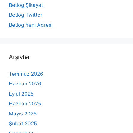
Betlog Şikayet
Betlog Twitter
Betlog Yeni Adresi
Arşivler
Temmuz 2026
Haziran 2026
Eylül 2025
Haziran 2025
Mayıs 2025
Şubat 2025