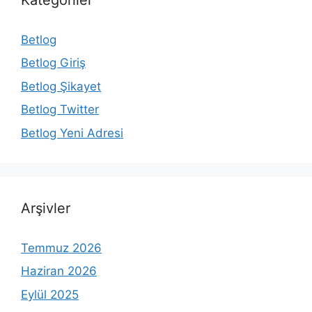
Betlog
Betlog Giriş
Betlog Şikayet
Betlog Twitter
Betlog Yeni Adresi
Arşivler
Temmuz 2026
Haziran 2026
Eylül 2025