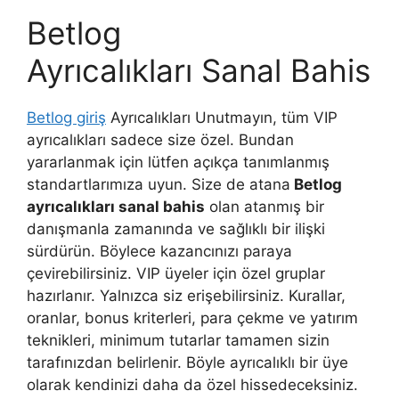
Betlog
Ayrıcalıkları Sanal Bahis
Betlog giriş
Ayrıcalıkları Unutmayın, tüm VIP
ayrıcalıkları sadece size özel. Bundan
yararlanmak için lütfen açıkça tanımlanmış
standartlarımıza uyun. Size de atana
Betlog
ayrıcalıkları sanal bahis
olan atanmış bir
danışmanla zamanında ve sağlıklı bir ilişki
sürdürün. Böylece kazancınızı paraya
çevirebilirsiniz. VIP üyeler için özel gruplar
hazırlanır. Yalnızca siz erişebilirsiniz. Kurallar,
oranlar, bonus kriterleri, para çekme ve yatırım
teknikleri, minimum tutarlar tamamen sizin
tarafınızdan belirlenir. Böyle ayrıcalıklı bir üye
olarak kendinizi daha da özel hissedeceksiniz.