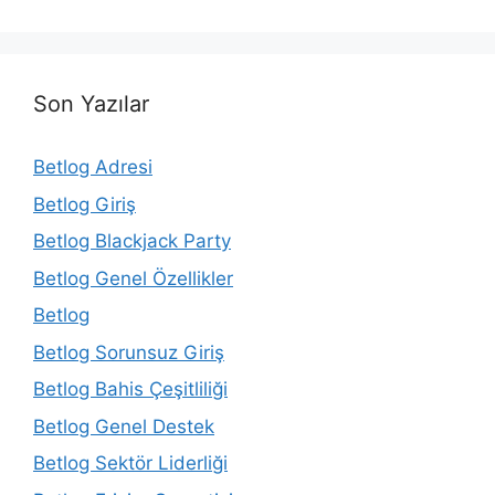
Son Yazılar
Betlog Adresi
Betlog Giriş
Betlog Blackjack Party
Betlog Genel Özellikler
Betlog
Betlog Sorunsuz Giriş
Betlog Bahis Çeşitliliği
Betlog Genel Destek
Betlog Sektör Liderliği