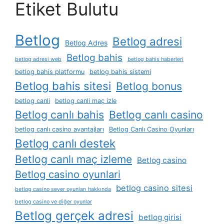
Etiket Bulutu
Betlog
Betlog adresi
Betlog Adres
Betlog bahis
betlog adresi web
betlog bahis haberleri
betlog bahis platformu
betlog bahis sistemi
Betlog bahis sitesi
Betlog bonus
betlog canli
betlog canli maç izle
Betlog canlı bahis
Betlog canlı casino
betlog canlı casino avantajları
Betlog Canlı Casino Oyunları
Betlog canlı destek
Betlog canlı maç izleme
Betlog casino
Betlog casino oyunlari
betlog casino sitesi
betlog casino sever oyunları hakkında
betlog casino ve diğer oyunlar
Betlog gerçek adresi
betlog girisi