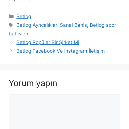
Kategoriler
Betlog
Etiketler
Betlog Ayrıcalıkları Sanal Bahis
,
Betlog spor
bahisleri
Yazı
Betlog Popüler Bir Şirket Mi
dolaşımı
Betlog Facebook Ve Instagram İletişim
Yorum yapın
Yorum