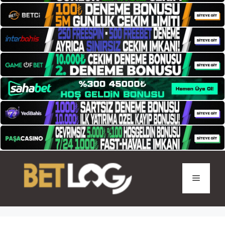
İçeriğe
atla
Menü