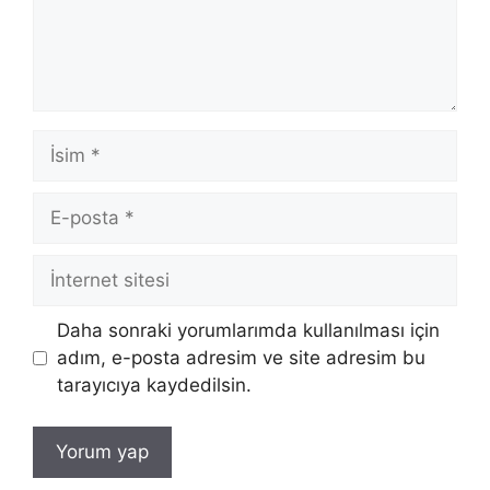
İsim
E-
posta
İnternet
sitesi
Daha sonraki yorumlarımda kullanılması için
adım, e-posta adresim ve site adresim bu
tarayıcıya kaydedilsin.