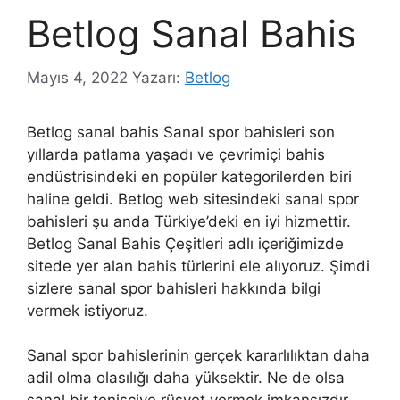
Betlog Sanal Bahis
Mayıs 4, 2022
Yazarı:
Betlog
Betlog sanal bahis Sanal spor bahisleri son
yıllarda patlama yaşadı ve çevrimiçi bahis
endüstrisindeki en popüler kategorilerden biri
haline geldi. Betlog web sitesindeki sanal spor
bahisleri şu anda Türkiye’deki en iyi hizmettir.
Betlog Sanal Bahis Çeşitleri adlı içeriğimizde
sitede yer alan bahis türlerini ele alıyoruz. Şimdi
sizlere sanal spor bahisleri hakkında bilgi
vermek istiyoruz.
Sanal spor bahislerinin gerçek kararlılıktan daha
adil olma olasılığı daha yüksektir. Ne de olsa