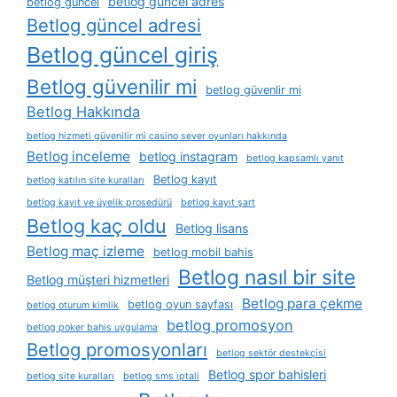
betlog güncel adres
betlog güncel
Betlog güncel adresi
Betlog güncel giriş
Betlog güvenilir mi
betlog güvenlir mi
Betlog Hakkında
betlog hizmeti güvenilir mi casino sever oyunları hakkında
Betlog inceleme
betlog instagram
betlog kapsamlı yanıt
Betlog kayıt
betlog katılın site kuralları
betlog kayıt ve üyelik prosedürü
betlog kayıt şart
Betlog kaç oldu
Betlog lisans
Betlog maç izleme
betlog mobil bahis
Betlog nasıl bir site
Betlog müşteri hizmetleri
Betlog para çekme
betlog oyun sayfası
betlog oturum kimlik
betlog promosyon
betlog poker bahis uygulama
Betlog promosyonları
betlog sektör destekçisi
Betlog spor bahisleri
betlog site kuralları
betlog sms i̇ptali