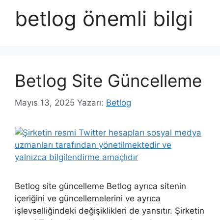
betlog önemli bilgi
Betlog Site Güncelleme
Mayıs 13, 2025
Yazarı:
Betlog
Betlog site güncelleme Betlog ayrıca sitenin
içeriğini ve güncellemelerini ve ayrıca
işlevselliğindeki değişiklikleri de yansıtır. Şirketin