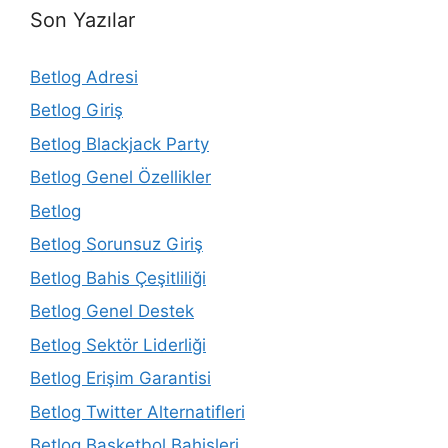
Son Yazılar
Betlog Adresi
Betlog Giriş
Betlog Blackjack Party
Betlog Genel Özellikler
Betlog
Betlog Sorunsuz Giriş
Betlog Bahis Çeşitliliği
Betlog Genel Destek
Betlog Sektör Liderliği
Betlog Erişim Garantisi
Betlog Twitter Alternatifleri
Betlog Basketbol Bahisleri