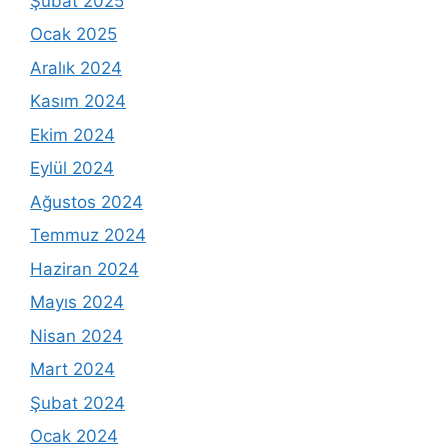
Şubat 2025
Ocak 2025
Aralık 2024
Kasım 2024
Ekim 2024
Eylül 2024
Ağustos 2024
Temmuz 2024
Haziran 2024
Mayıs 2024
Nisan 2024
Mart 2024
Şubat 2024
Ocak 2024