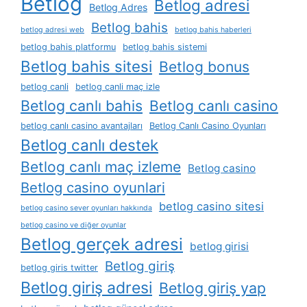
Betlog
Betlog adresi
Betlog Adres
Betlog bahis
betlog adresi web
betlog bahis haberleri
betlog bahis platformu
betlog bahis sistemi
Betlog bahis sitesi
Betlog bonus
betlog canli
betlog canli maç izle
Betlog canlı bahis
Betlog canlı casino
betlog canlı casino avantajları
Betlog Canlı Casino Oyunları
Betlog canlı destek
Betlog canlı maç izleme
Betlog casino
Betlog casino oyunlari
betlog casino sitesi
betlog casino sever oyunları hakkında
betlog casino ve diğer oyunlar
Betlog gerçek adresi
betlog girisi
Betlog giriş
betlog giris twitter
Betlog giriş adresi
Betlog giriş yap