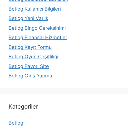
Betlog Kullanıcı Bilgileri
Betlog Yeni Varlık
Betlog Bingo Gereksinimi
Betlog Finansal Hizmetler
Betlog Kayıt Formu
Betlog Oyun Çeşitliliği
Betlog Favori Site
Betlog Giriş Yapma
Kategoriler
Betlog