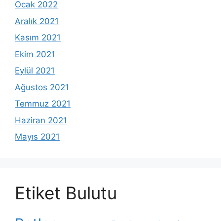
Ocak 2022
Aralık 2021
Kasım 2021
Ekim 2021
Eylül 2021
Ağustos 2021
Temmuz 2021
Haziran 2021
Mayıs 2021
Etiket Bulutu