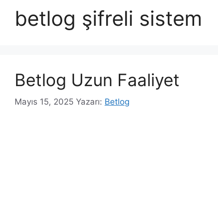
betlog şifreli sistem
Betlog Uzun Faaliyet
Mayıs 15, 2025
Yazarı:
Betlog