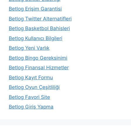
Betlog Erişim Garantisi
Betlog Twitter Alternatifleri
Betlog Basketbol Bahisleri
Betlog Kullanıcı Bilgileri
Betlog Yeni Varlık
Betlog Bingo Gereksinimi
Betlog Finansal Hizmetler
Betlog Kayıt Formu
Betlog Oyun Çeşitliliği
Betlog Favori Site
Betlog Giriş Yapma