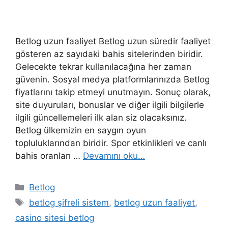
Betlog uzun faaliyet Betlog uzun süredir faaliyet
gösteren az sayıdaki bahis sitelerinden biridir.
Gelecekte tekrar kullanılacağına her zaman
güvenin. Sosyal medya platformlarınızda Betlog
fiyatlarını takip etmeyi unutmayın. Sonuç olarak,
site duyuruları, bonuslar ve diğer ilgili bilgilerle
ilgili güncellemeleri ilk alan siz olacaksınız.
Betlog ülkemizin en saygın oyun
topluluklarından biridir. Spor etkinlikleri ve canlı
bahis oranları …
Devamını oku…
K
Betlog
a
E
betlog şifreli sistem
,
betlog uzun faaliyet
,
t
t
casino sitesi betlog
e
i