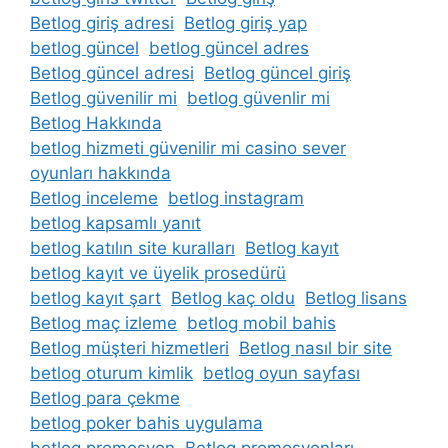
Betlog giriş adresi
Betlog giriş yap
betlog güncel
betlog güncel adres
Betlog güncel adresi
Betlog güncel giriş
Betlog güvenilir mi
betlog güvenlir mi
Betlog Hakkında
betlog hizmeti güvenilir mi casino sever
oyunları hakkında
Betlog inceleme
betlog instagram
betlog kapsamlı yanıt
betlog katılın site kuralları
Betlog kayıt
betlog kayıt ve üyelik prosedürü
betlog kayıt şart
Betlog kaç oldu
Betlog lisans
Betlog maç izleme
betlog mobil bahis
Betlog müşteri hizmetleri
Betlog nasıl bir site
betlog oturum kimlik
betlog oyun sayfası
Betlog para çekme
betlog poker bahis uygulama