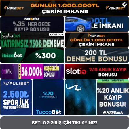
×
BETLOG GİRİŞ İÇİN TIKLAYINIZ!