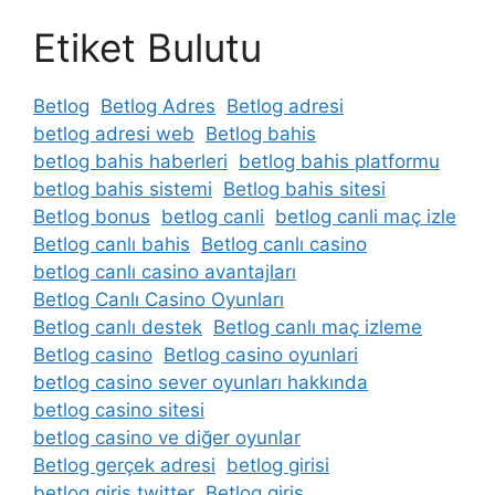
Etiket Bulutu
Betlog
Betlog Adres
Betlog adresi
betlog adresi web
Betlog bahis
betlog bahis haberleri
betlog bahis platformu
betlog bahis sistemi
Betlog bahis sitesi
Betlog bonus
betlog canli
betlog canli maç izle
Betlog canlı bahis
Betlog canlı casino
betlog canlı casino avantajları
Betlog Canlı Casino Oyunları
Betlog canlı destek
Betlog canlı maç izleme
Betlog casino
Betlog casino oyunlari
betlog casino sever oyunları hakkında
betlog casino sitesi
betlog casino ve diğer oyunlar
Betlog gerçek adresi
betlog girisi
betlog giris twitter
Betlog giriş