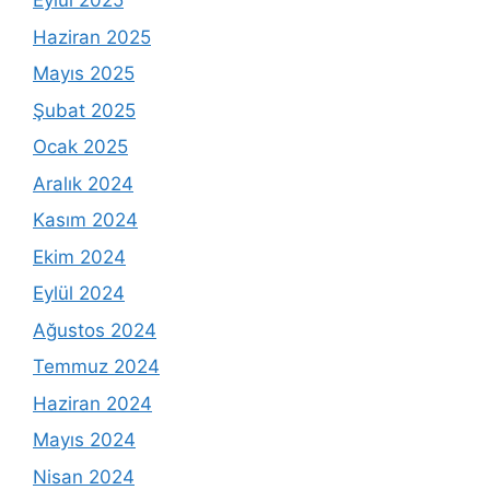
Eylül 2025
Haziran 2025
Mayıs 2025
Şubat 2025
Ocak 2025
Aralık 2024
Kasım 2024
Ekim 2024
Eylül 2024
Ağustos 2024
Temmuz 2024
Haziran 2024
Mayıs 2024
Nisan 2024