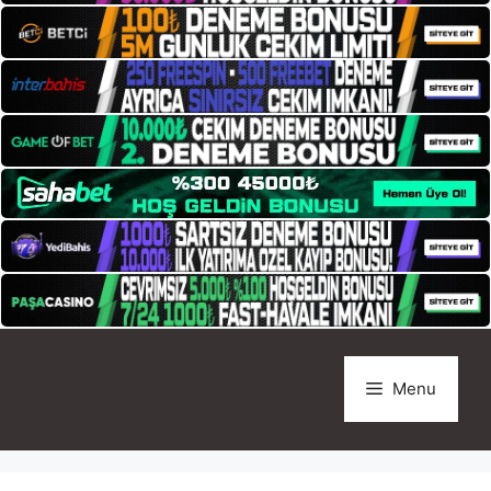
İçeriğe
atla
Menu