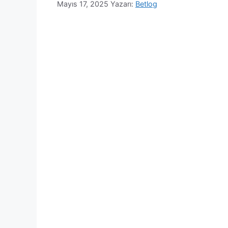
Mayıs 17, 2025
Yazarı:
Betlog