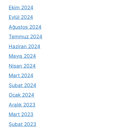
Ekim 2024
Eylül 2024
Ağustos 2024
Temmuz 2024
Haziran 2024
Mayıs 2024
Nisan 2024
Mart 2024
Şubat 2024
Ocak 2024
Aralık 2023
Mart 2023
Şubat 2023