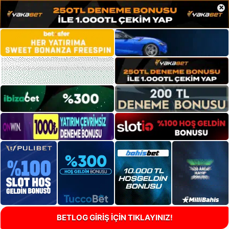
×
BETLOG GİRİŞ İÇİN TIKLAYINIZ!