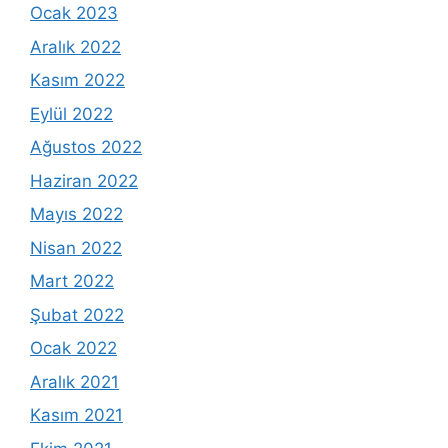
Ocak 2023
Aralık 2022
Kasım 2022
Eylül 2022
Ağustos 2022
Haziran 2022
Mayıs 2022
Nisan 2022
Mart 2022
Şubat 2022
Ocak 2022
Aralık 2021
Kasım 2021