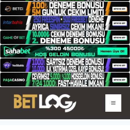
İçeriğe
atla
Menü