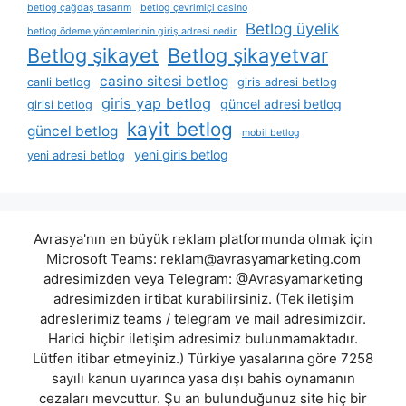
betlog çağdaş tasarım
betlog çevrimiçi casino
Betlog üyelik
betlog ödeme yöntemlerinin giriş adresi nedir
Betlog şikayet
Betlog şikayetvar
casino sitesi betlog
canli betlog
giris adresi betlog
giris yap betlog
güncel adresi betlog
girisi betlog
kayit betlog
güncel betlog
mobil betlog
yeni giris betlog
yeni adresi betlog
Avrasya'nın en büyük reklam platformunda olmak için
Microsoft Teams:
reklam@avrasyamarketing.com
adresimizden veya Telegram: @Avrasyamarketing
adresimizden irtibat kurabilirsiniz. (Tek iletişim
adreslerimiz teams / telegram ve mail adresimizdir.
Harici hiçbir iletişim adresimiz bulunmamaktadır.
Lütfen itibar etmeyiniz.) Türkiye yasalarına göre 7258
sayılı kanun uyarınca yasa dışı bahis oynamanın
cezaları mevcuttur. Şu an bulunduğunuz site hiç bir