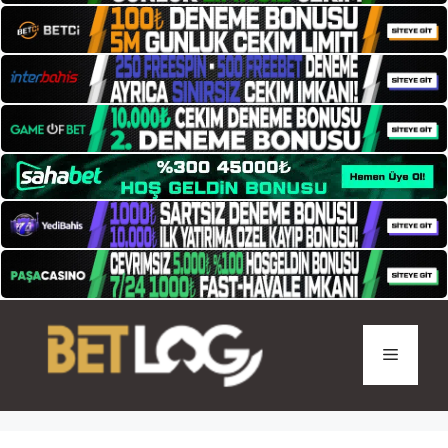
İçeriğe
atla
Menü