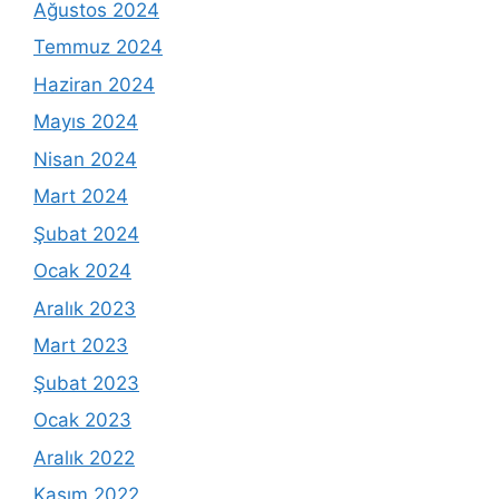
Ağustos 2024
Temmuz 2024
Haziran 2024
Mayıs 2024
Nisan 2024
Mart 2024
Şubat 2024
Ocak 2024
Aralık 2023
Mart 2023
Şubat 2023
Ocak 2023
Aralık 2022
Kasım 2022