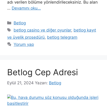
adı verilen bölüme yönlendirileceksiniz. Bu alan
…
Devamını oku…
Kategoriler
Betlog
Etiketler
betlog casino ve diğer oyunlar
,
betlog kayıt
ve üyelik prosedürü
,
betlog telegram
Yorum yap
Betlog Cep Adresi
Eylül 21, 2024
Yazarı:
Betlog