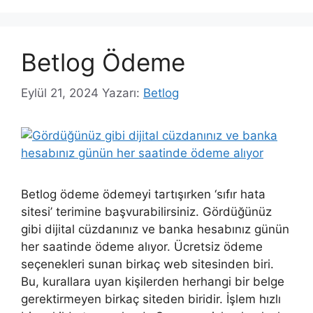
Betlog Ödeme
Eylül 21, 2024
Yazarı:
Betlog
Betlog ödeme ödemeyi tartışırken ‘sıfır hata
sitesi’ terimine başvurabilirsiniz. Gördüğünüz
gibi dijital cüzdanınız ve banka hesabınız günün
her saatinde ödeme alıyor. Ücretsiz ödeme
seçenekleri sunan birkaç web sitesinden biri.
Bu, kurallara uyan kişilerden herhangi bir belge
gerektirmeyen birkaç siteden biridir. İşlem hızlı