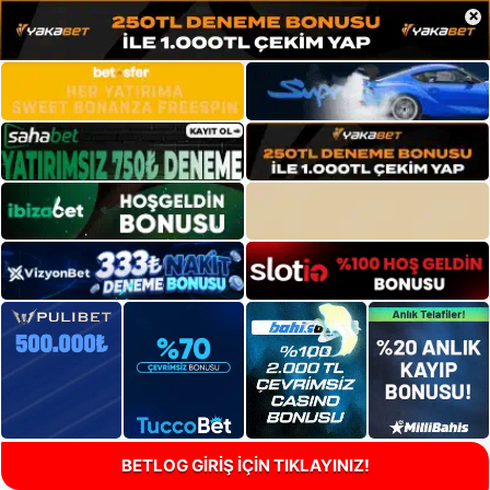
×
BETLOG GİRİŞ İÇİN TIKLAYINIZ!