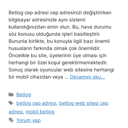
Betlog cep adresi cep adresinizi değiştirirken
bilgisayar adresinizle aynı sistemi
kullandığınızdan emin olun. Bu, hava durumu
söz konusu olduğunda işleri basitleştirir.
Bununla birlikte, bu konuyla ilgili bazı önemli
hususların farkında olmak çok önemlidir.
Öncelikle bu site, üyelerinin üye olması için
herhangi bir özel koşul gerektirmemektedir.
Sonuç olarak oyuncular web sitesine herhangi
bir mobil cihazdan veya …
Devamını oku…
Kategoriler
Betlog
Etiketler
betlog cep adresi
,
betlog web sitesi cep
adresi
,
mobil betlog
Yorum yap