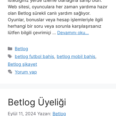
istediğiniz yerde izleme olanağına sahip olun.
Web sitesi, oyunculara her zaman yardıma hazır
olan Betlog sürekli canlı yardım sağlıyor.
Oyunlar, bonuslar veya hesap işlemleriyle ilgili
herhangi bir soru veya sorunla karşılaşırsanız
lütfen bilgili çevrimiçi …
Devamını oku…
Kategoriler
Betlog
Etiketler
betlog futbol bahis
,
betlog mobil bahis
,
Betlog şikayet
Yorum yap
Betlog Üyeliği
Eylül 11, 2024
Yazarı:
Betlog