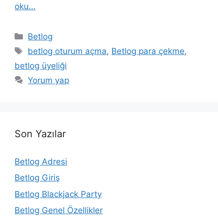
oku…
Kategoriler
Betlog
Etiketler
betlog oturum açma
,
Betlog para çekme
,
betlog üyeliği
Yorum yap
Son Yazılar
Betlog Adresi
Betlog Giriş
Betlog Blackjack Party
Betlog Genel Özellikler