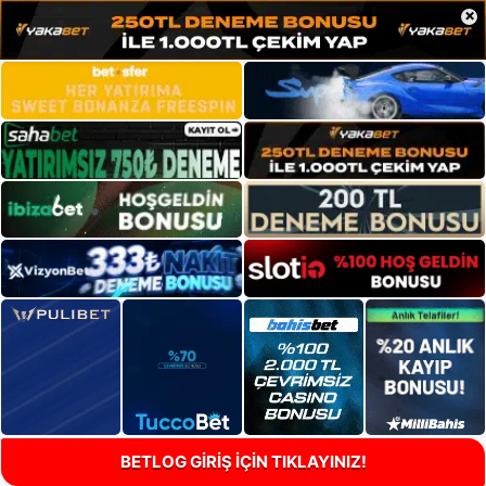
×
BETLOG GİRİŞ İÇİN TIKLAYINIZ!