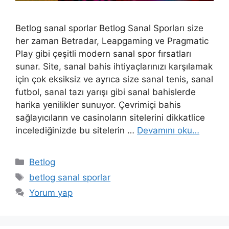
Betlog sanal sporlar Betlog Sanal Sporları size
her zaman Betradar, Leapgaming ve Pragmatic
Play gibi çeşitli modern sanal spor fırsatları
sunar. Site, sanal bahis ihtiyaçlarınızı karşılamak
için çok eksiksiz ve ayrıca size sanal tenis, sanal
futbol, ​​sanal tazı yarışı gibi sanal bahislerde
harika yenilikler sunuyor. Çevrimiçi bahis
sağlayıcıların ve casinoların sitelerini dikkatlice
incelediğinizde bu sitelerin …
Devamını oku…
Kategoriler
Betlog
Etiketler
betlog sanal sporlar
Yorum yap