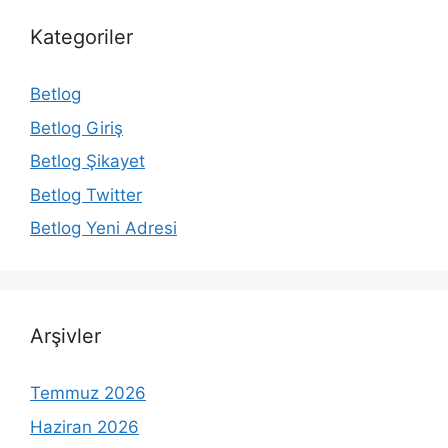
Kategoriler
Betlog
Betlog Giriş
Betlog Şikayet
Betlog Twitter
Betlog Yeni Adresi
Arşivler
Temmuz 2026
Haziran 2026