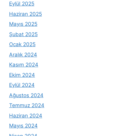
Eylül 2025
Haziran 2025
Mayıs 2025
Şubat 2025
Ocak 2025
Aralık 2024
Kasım 2024
Ekim 2024
Eylül 2024
Ağustos 2024
Temmuz 2024
Haziran 2024
Mayıs 2024
Nisan 2024