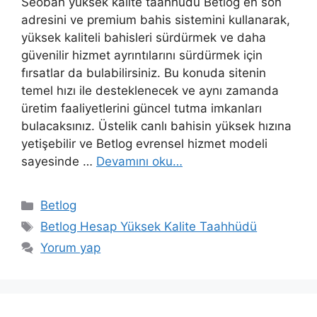
Seobah yüksek kalite taahhüdü Betlog en son
adresini ve premium bahis sistemini kullanarak,
yüksek kaliteli bahisleri sürdürmek ve daha
güvenilir hizmet ayrıntılarını sürdürmek için
fırsatlar da bulabilirsiniz. Bu konuda sitenin
temel hızı ile desteklenecek ve aynı zamanda
üretim faaliyetlerini güncel tutma imkanları
bulacaksınız. Üstelik canlı bahisin yüksek hızına
yetişebilir ve Betlog evrensel hizmet modeli
sayesinde …
Devamını oku…
Kategoriler
Betlog
Etiketler
Betlog Hesap Yüksek Kalite Taahhüdü
Yorum yap