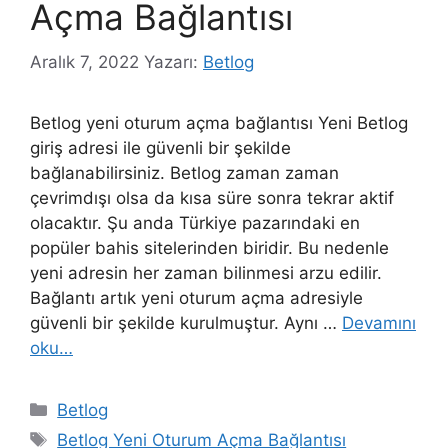
Açma Bağlantısı
Aralık 7, 2022
Yazarı:
Betlog
Betlog yeni oturum açma bağlantısı Yeni Betlog
giriş adresi ile güvenli bir şekilde
bağlanabilirsiniz. Betlog zaman zaman
çevrimdışı olsa da kısa süre sonra tekrar aktif
olacaktır. Şu anda Türkiye pazarındaki en
popüler bahis sitelerinden biridir. Bu nedenle
yeni adresin her zaman bilinmesi arzu edilir.
Bağlantı artık yeni oturum açma adresiyle
güvenli bir şekilde kurulmuştur. Aynı …
Devamını
oku…
Kategoriler
Betlog
Etiketler
Betlog Yeni Oturum Açma Bağlantısı