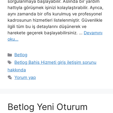
sorgulanmaya başlayabilir. Aslında bir yardım
hattıyla görüşmek işinizi kolaylaştırabilir. Ayrıca,
aynı zamanda bir ofis kurulmuş ve profesyonel
kadrosunun hizmetleri listelenmiştir. Güvenlikle
ilgili tüm bu iş detaylarını düşünerek ve
harekete geçerek başlayabilirsiniz. …
Devamını
oku…
Kategoriler
Betlog
Etiketler
Betlog Bahis Hizmeti giriş iletişim sorunu
hakkında
Yorum yap
Betlog Yeni Oturum