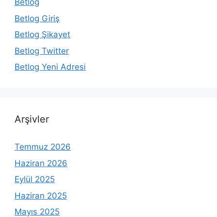
Betlog
Betlog Giriş
Betlog Şikayet
Betlog Twitter
Betlog Yeni Adresi
Arşivler
Temmuz 2026
Haziran 2026
Eylül 2025
Haziran 2025
Mayıs 2025