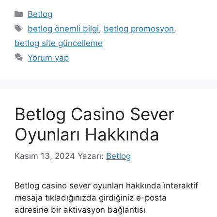
Kategoriler
Betlog
Etiketler
betlog önemli bilgi
,
betlog promosyon
,
betlog site güncelleme
Yorum yap
Betlog Casino Sever
Oyunları Hakkında
Kasım 13, 2024
Yazarı:
Betlog
Betlog casino sever oyunları hakkında i̇nteraktif
mesaja tıkladığınızda girdiğiniz e-posta
adresine bir aktivasyon bağlantısı