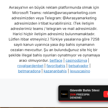
Avrasya'nın en büyük reklam platformunda olmak için
Microsoft Teams:
reklam@avrasyamarketing.com
adresimizden veya Telegram: @Avrasyamarketing
adresimizden irtibat kurabilirsiniz. (Tek iletişim
adreslerimiz teams / telegram ve mail adresimizdir.
Harici hiçbir iletişim adresimiz bulunmamaktadır.
Lütfen itibar etmeyiniz.) Türkiye yasalarına göre 7258
sayılı kanun uyarınca yasa dışı bahis oynamanın
cezaları mevcuttur. Şu an bulunduğunuz site hiç bir
şekilde illegal bahis oyunları oynatmıyor ve oynamaya
aracı olmuyordur.
betface
|
casinodünya
|
royalgardenbet
|
favoribahis
|
betsalvador
|
betmaradona
|
kazananbahis
|
lexuscasino