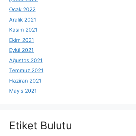
Ocak 2022
Aralık 2021
Kasım 2021
Ekim 2021
Eylül 2021
Ağustos 2021
Temmuz 2021
Haziran 2021
Mayıs 2021
Etiket Bulutu