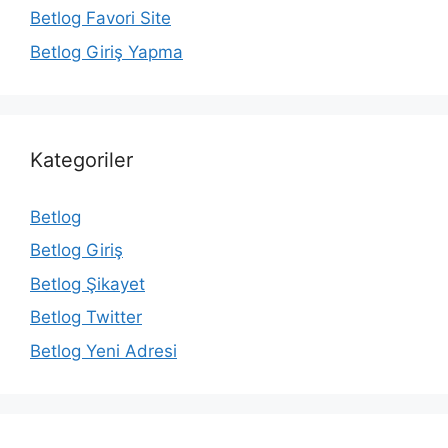
Betlog Favori Site
Betlog Giriş Yapma
Kategoriler
Betlog
Betlog Giriş
Betlog Şikayet
Betlog Twitter
Betlog Yeni Adresi