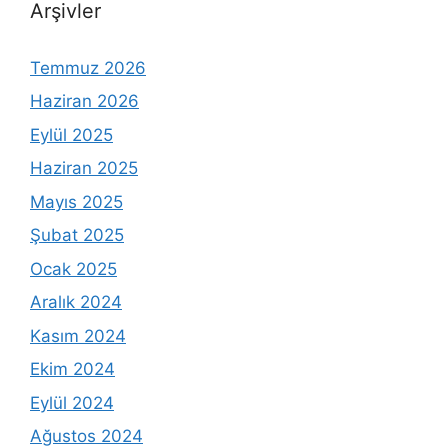
Arşivler
Temmuz 2026
Haziran 2026
Eylül 2025
Haziran 2025
Mayıs 2025
Şubat 2025
Ocak 2025
Aralık 2024
Kasım 2024
Ekim 2024
Eylül 2024
Ağustos 2024