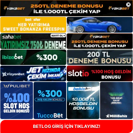
×
BETLOG GİRİŞ İÇİN TIKLAYINIZ!