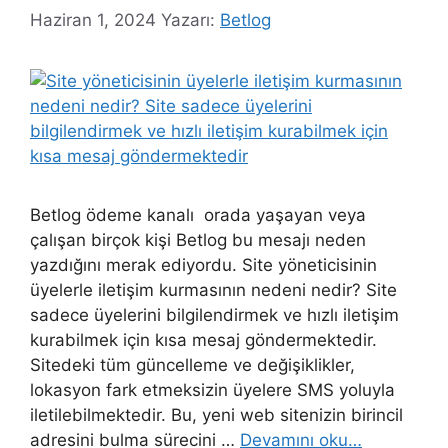
Haziran 1, 2024
Yazarı:
Betlog
Betlog ödeme kanalı orada yaşayan veya
çalışan birçok kişi Betlog bu mesajı neden
yazdığını merak ediyordu. Site yöneticisinin
üyelerle iletişim kurmasının nedeni nedir? Site
sadece üyelerini bilgilendirmek ve hızlı iletişim
kurabilmek için kısa mesaj göndermektedir.
Sitedeki tüm güncelleme ve değişiklikler,
lokasyon fark etmeksizin üyelere SMS yoluyla
iletilebilmektedir. Bu, yeni web sitenizin birincil
adresini bulma sürecini …
Devamını oku…