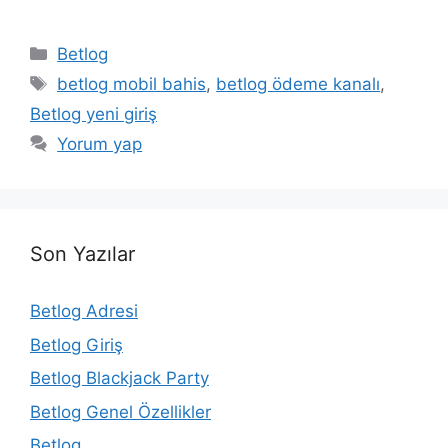
Kategoriler
Betlog
Etiketler
betlog mobil bahis
,
betlog ödeme kanalı
,
Betlog yeni giriş
Yorum yap
Son Yazılar
Betlog Adresi
Betlog Giriş
Betlog Blackjack Party
Betlog Genel Özellikler
Betlog