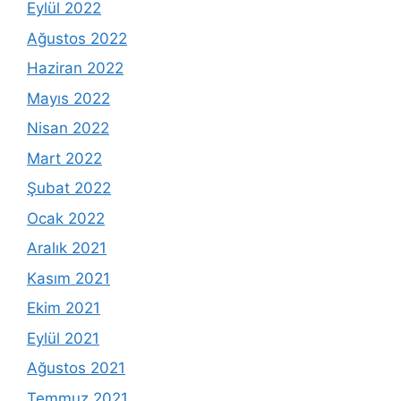
Eylül 2022
Ağustos 2022
Haziran 2022
Mayıs 2022
Nisan 2022
Mart 2022
Şubat 2022
Ocak 2022
Aralık 2021
Kasım 2021
Ekim 2021
Eylül 2021
Ağustos 2021
Temmuz 2021