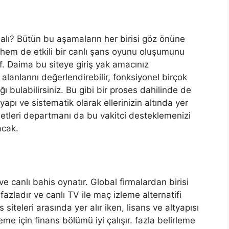
lı? Bütün bu aşamaların her birisi göz önüne
i hem de etkili bir canlı şans oyunu oluşumunu
f. Daima bu siteye giriş yak amacınız
lanlarını değerlendirebilir, fonksiyonel birçok
 bulabilirsiniz. Bu gibi bir proses dahilinde de
yapı ve sistematik olarak ellerinizin altında yer
etleri departmanı da bu vakitci desteklemenizi
acak.
ve canlı bahis oynatır. Global firmalardan birisi
fazladır ve canlı TV ile maç izleme alternatifi
iteleri arasında yer alır iken, lisans ve altyapısı
deme için finans bölümü iyi çalışır. fazla belirleme