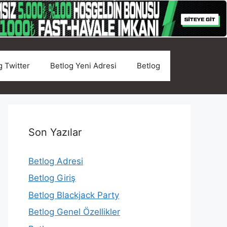
g Twitter
Betlog Yeni Adresi
Betlog
Son Yazılar
Betlog Adresi
Betlog Giriş
Betlog Blackjack Party
Betlog Genel Özellikler