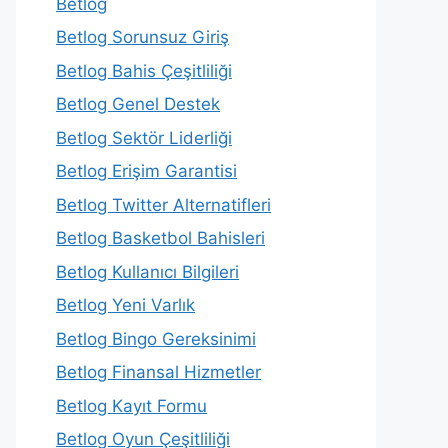
Betlog
Betlog Sorunsuz Giriş
Betlog Bahis Çeşitliliği
Betlog Genel Destek
Betlog Sektör Liderliği
Betlog Erişim Garantisi
Betlog Twitter Alternatifleri
Betlog Basketbol Bahisleri
Betlog Kullanıcı Bilgileri
Betlog Yeni Varlık
Betlog Bingo Gereksinimi
Betlog Finansal Hizmetler
Betlog Kayıt Formu
Betlog Oyun Çeşitliliği