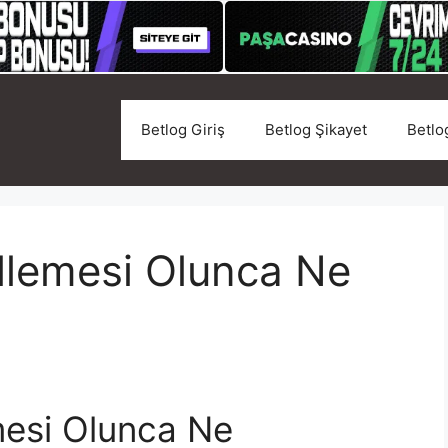
Betlog Giriş
Betlog Şikayet
Betlo
llemesi Olunca Ne
mesi Olunca Ne