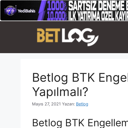
İçeriğe
atla
Betlog BTK Enge
Yapılmalı?
Mayıs 27, 2021
Yazarı:
Betlog
Betlog BTK Engelle