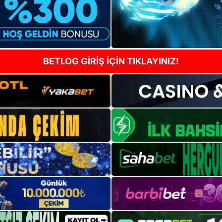
BETLOG GİRİŞ İÇİN TIKLAYINIZ!