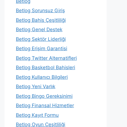
Betlog
Betlog Sorunsuz Giriş
Betlog Bahis Çeşitliliği
Betlog Genel Destek
Betlog Sektör Liderliği
Betlog Erişim Garantisi
Betlog Twitter Alternatifleri
Betlog Basketbol Bahisleri
Betlog Kullanıcı Bilgileri
Betlog Yeni Varlık
Betlog Bingo Gereksinimi
Betlog Finansal Hizmetler
Betlog Kayıt Formu
Betlog Oyun Çeşitliliği