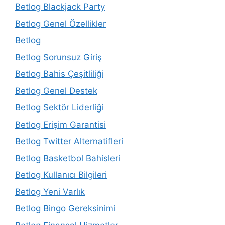
Betlog Blackjack Party
Betlog Genel Özellikler
Betlog
Betlog Sorunsuz Giriş
Betlog Bahis Çeşitliliği
Betlog Genel Destek
Betlog Sektör Liderliği
Betlog Erişim Garantisi
Betlog Twitter Alternatifleri
Betlog Basketbol Bahisleri
Betlog Kullanıcı Bilgileri
Betlog Yeni Varlık
Betlog Bingo Gereksinimi