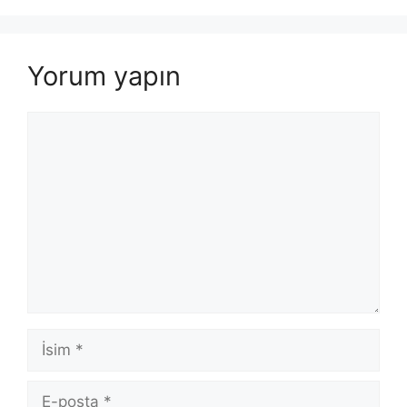
Yorum yapın
Yorum
İsim
E-