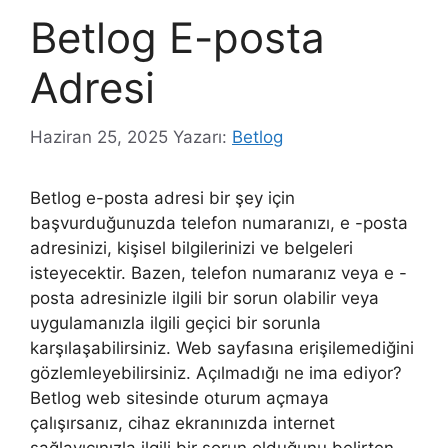
Betlog E-posta
Adresi
Haziran 25, 2025
Yazarı:
Betlog
Betlog e-posta adresi bir şey için
başvurduğunuzda telefon numaranızı, e -posta
adresinizi, kişisel bilgilerinizi ve belgeleri
isteyecektir. Bazen, telefon numaranız veya e -
posta adresinizle ilgili bir sorun olabilir veya
uygulamanızla ilgili geçici bir sorunla
karşılaşabilirsiniz. Web sayfasına erişilemediğini
gözlemleyebilirsiniz. Açılmadığı ne ima ediyor?
Betlog web sitesinde oturum açmaya
çalışırsanız, cihaz ekranınızda internet
sağlayıcınızla ilgili bir sorun olduğunu belirten