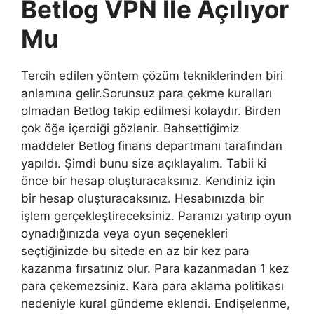
Betlog VPN İle Açılıyor
Mu
Tercih edilen yöntem çözüm tekniklerinden biri
anlamına gelir.Sorunsuz para çekme kuralları
olmadan Betlog takip edilmesi kolaydır. Birden
çok öğe içerdiği gözlenir. Bahsettiğimiz
maddeler Betlog finans departmanı tarafından
yapıldı. Şimdi bunu size açıklayalım. Tabii ki
önce bir hesap oluşturacaksınız. Kendiniz için
bir hesap oluşturacaksınız. Hesabınızda bir
işlem gerçekleştireceksiniz. Paranızı yatırıp oyun
oynadığınızda veya oyun seçenekleri
seçtiğinizde bu sitede en az bir kez para
kazanma fırsatınız olur. Para kazanmadan 1 kez
para çekemezsiniz. Kara para aklama politikası
nedeniyle kural gündeme eklendi. Endişelenme,