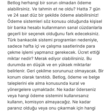
Betlog herhangi bir sorun olmadan ödeme
alabilirsiniz. Ve tahmin et ne oldu? Hatta 7 gün
ve 24 saat düz bir şekilde ödeme alabilirsiniz!
Ödeme sistemleri söz konusu olduğunda kişisel
bir banka hesabı kullanmanın sanal cüzdanlarla
geçerli bir seçenek olduğunu fark edeceksiniz.
Türk bankacılık sistemi programları nedeniyle,
sadece hafta içi ve çalışma saatlerinde para
çekme işlemi yapmanız gerekecek. Ücret ettiği
miktar nedir? Merak ediyor olabilirsiniz. Bu
durumda en düşük ve en yüksek miktarlar
belirlenir. Geri çekilme sorununuz olmayacak. Bir
konum olarak tanıtıldı. Betlog, ödeme ve belge
taleplerini ele alma konusunda kural ve
yönergelere uymaktadır. Ne kadar öderseniz
veya hangi ödeme sistemini kullanırsanız
kullanın, komisyon almayacağız. Ne kadar
paranız olduğu veya onu çıkarmak için hangi