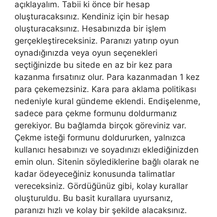
açıklayalım. Tabii ki önce bir hesap
oluşturacaksınız. Kendiniz için bir hesap
oluşturacaksınız. Hesabınızda bir işlem
gerçekleştireceksiniz. Paranızı yatırıp oyun
oynadığınızda veya oyun seçenekleri
seçtiğinizde bu sitede en az bir kez para
kazanma fırsatınız olur. Para kazanmadan 1 kez
para çekemezsiniz. Kara para aklama politikası
nedeniyle kural gündeme eklendi. Endişelenme,
sadece para çekme formunu doldurmanız
gerekiyor. Bu bağlamda birçok göreviniz var.
Çekme isteği formunu doldururken, yalnızca
kullanıcı hesabınızı ve soyadınızı eklediğinizden
emin olun. Sitenin söylediklerine bağlı olarak ne
kadar ödeyeceğiniz konusunda talimatlar
vereceksiniz. Gördüğünüz gibi, kolay kurallar
oluşturuldu. Bu basit kurallara uyursanız,
paranızı hızlı ve kolay bir şekilde alacaksınız.