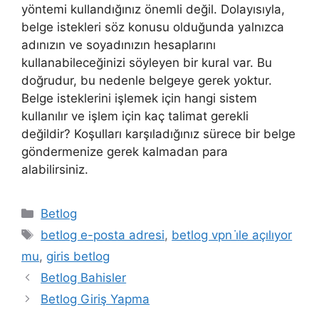
yöntemi kullandığınız önemli değil. Dolayısıyla,
belge istekleri söz konusu olduğunda yalnızca
adınızın ve soyadınızın hesaplarını
kullanabileceğinizi söyleyen bir kural var. Bu
doğrudur, bu nedenle belgeye gerek yoktur.
Belge isteklerini işlemek için hangi sistem
kullanılır ve işlem için kaç talimat gerekli
değildir? Koşulları karşıladığınız sürece bir belge
göndermenize gerek kalmadan para
alabilirsiniz.
Kategoriler
Betlog
Etiketler
betlog e-posta adresi
,
betlog vpn i̇le açılıyor
mu
,
giris betlog
Yazı
Betlog Bahisler
dolaşımı
Betlog Giriş Yapma