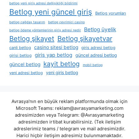
betlog yeni giriş adresi değişikliği bildirimi
Betlog yeni güncel giriş
Betlog yorumları
betlog çağdaş tasarım
betlog çevrimiçi casino
Betlog üyelik
betlog ödeme yöntemlerinin giriş adresi nedir
Betlog şikayet
Betlog şikayetvar
casino sitesi betlog
canli betlog
giris adresi betlog
giris yap betlog
güncel adresi betlog
girisi betlog
kayit betlog
güncel betlog
mobil betlog
yeni giris betlog
yeni adresi betlog
Avrasya'nın en büyük reklam platformunda olmak için
Microsoft Teams:
reklam@avrasyamarketing.com
adresimizden veya Telegram: @Avrasyamarketing
adresimizden irtibat kurabilirsiniz. (Tek iletişim
adreslerimiz teams / telegram ve mail adresimizdir.
Harici hiçbir iletişim adresimiz bulunmamaktadır.