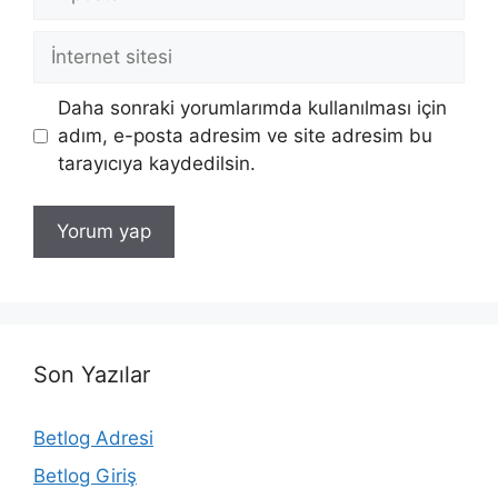
posta
İnternet
sitesi
Daha sonraki yorumlarımda kullanılması için
adım, e-posta adresim ve site adresim bu
tarayıcıya kaydedilsin.
Son Yazılar
Betlog Adresi
Betlog Giriş