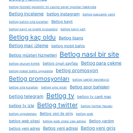
betlog hizmeti güvenilir mi casino sever oyunları hakkında
Betlog inceleme
betlog instagram
betlog kapsamlı yanıt
Betlog kayıt
betlog katılın site kuralları
betlog kayıt ve üyelik prosedürü
betlog kayıt şart
Betlog kaç oldu
Betlog lisans
Betlog maç izleme
betlog mobil bahis
Betlog nasıl bir site
Betlog müşteri hizmetleri
Betlog para çekme
betlog oyun sayfası
betlog oturum kimlik
betlog promosyon
betlog poker bahis uygulama
Betlog promosyonları
betlog sektör destekçisi
Betlog spor bahisleri
betlog site kuralları
betlog sms i̇ptali
Betlog tv
betlog telegram
betlog tv canli maç
Betlog twitter
betlog tv izle
betlog twitter hesabı
Betlog vpn ile giriş
betlog uygulaması
betlog web
betlog web sitesi
Betlog yardım
betlog web sitesi cep adresi
Betlog yeni giriş
Betlog yeni adresi
betlog yeni adres