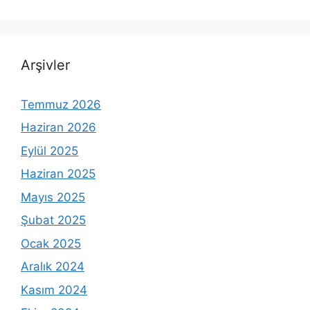
Arşivler
Temmuz 2026
Haziran 2026
Eylül 2025
Haziran 2025
Mayıs 2025
Şubat 2025
Ocak 2025
Aralık 2024
Kasım 2024