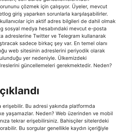
rununu çözmek için çalışıyor. Üyeler, mevcut
Betlog giriş yaparken sorunlarla karşılaşabilirler.
ullanıcılar için aktif adres bilgileri de dahil olmak
log sosyal medya hesabındaki mevcut e-posta
sta adreslerine Twitter ve Telegram kullanarak
laştıracak sadece birkaç şey var. En temel olanı
ğu web sitesinin adreslerini periyodik olarak
ulunduğu yer nedeniyle. Ülkemizdeki
dreslerini güncellemeleri gerekmektedir. Neden?
çıklandı
 erişebilir. Bu adresi yakında platformda
öfke yaşamazlar. Neden? Web üzerinden ve mobil
za tekrar erişebilirsiniz. Bahisçiler sitelerdeki
sorabilir. Bu sorgular genellikle kaydın içeriğiyle