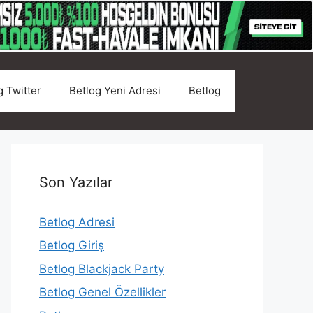
g Twitter
Betlog Yeni Adresi
Betlog
Son Yazılar
Betlog Adresi
Betlog Giriş
Betlog Blackjack Party
Betlog Genel Özellikler