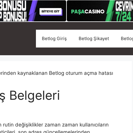
Betlog Giriş
Betlog Şikayet
Betlo
ş Belgeleri
n rutin değişiklikler zaman zaman kullanıcıların
eticileri, son adres güncellemelerinden