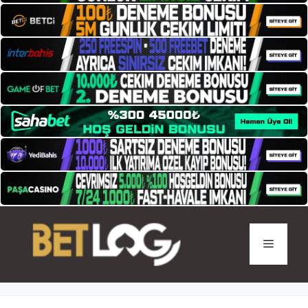
İçeriğe
atla
Menü