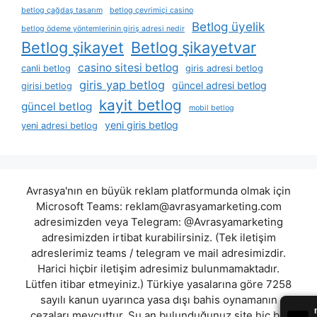
betlog çağdaş tasarım
betlog çevrimiçi casino
Betlog üyelik
betlog ödeme yöntemlerinin giriş adresi nedir
Betlog şikayet
Betlog şikayetvar
casino sitesi betlog
canli betlog
giris adresi betlog
giris yap betlog
güncel adresi betlog
girisi betlog
kayit betlog
güncel betlog
mobil betlog
yeni giris betlog
yeni adresi betlog
Avrasya'nın en büyük reklam platformunda olmak için
Microsoft Teams:
reklam@avrasyamarketing.com
adresimizden veya Telegram: @Avrasyamarketing
adresimizden irtibat kurabilirsiniz. (Tek iletişim
adreslerimiz teams / telegram ve mail adresimizdir.
Harici hiçbir iletişim adresimiz bulunmamaktadır.
Lütfen itibar etmeyiniz.) Türkiye yasalarına göre 7258
sayılı kanun uyarınca yasa dışı bahis oynamanın
cezaları mevcuttur. Şu an bulunduğunuz site hiç bir