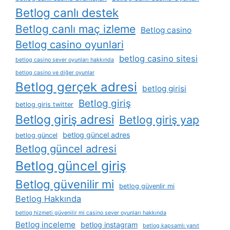
Betlog canlı destek
Betlog canlı maç izleme
Betlog casino
Betlog casino oyunlari
betlog casino sitesi
betlog casino sever oyunları hakkında
betlog casino ve diğer oyunlar
Betlog gerçek adresi
betlog girisi
Betlog giriş
betlog giris twitter
Betlog giriş adresi
Betlog giriş yap
betlog güncel adres
betlog güncel
Betlog güncel adresi
Betlog güncel giriş
Betlog güvenilir mi
betlog güvenlir mi
Betlog Hakkında
betlog hizmeti güvenilir mi casino sever oyunları hakkında
Betlog inceleme
betlog instagram
betlog kapsamlı yanıt