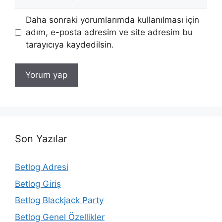
sitesi
Daha sonraki yorumlarımda kullanılması için
adım, e-posta adresim ve site adresim bu
tarayıcıya kaydedilsin.
Son Yazılar
Betlog Adresi
Betlog Giriş
Betlog Blackjack Party
Betlog Genel Özellikler