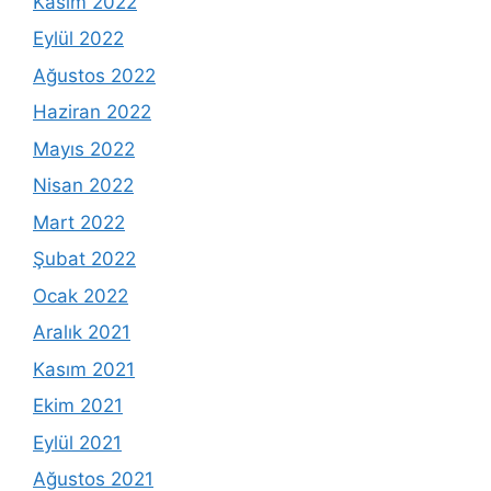
Kasım 2022
Eylül 2022
Ağustos 2022
Haziran 2022
Mayıs 2022
Nisan 2022
Mart 2022
Şubat 2022
Ocak 2022
Aralık 2021
Kasım 2021
Ekim 2021
Eylül 2021
Ağustos 2021