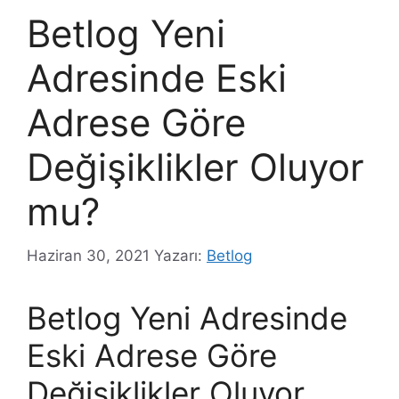
Betlog Yeni
Adresinde Eski
Adrese Göre
Değişiklikler Oluyor
mu?
Haziran 30, 2021
Yazarı:
Betlog
Betlog Yeni Adresinde
Eski Adrese Göre
Değişiklikler Oluyor