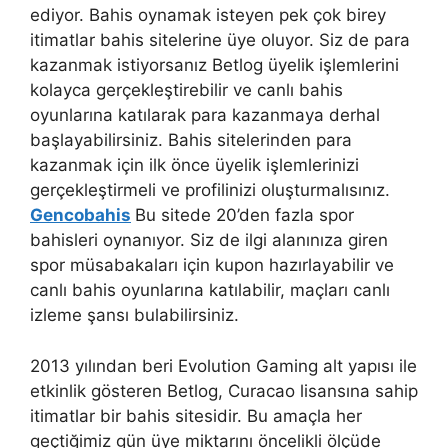
ediyor. Bahis oynamak isteyen pek çok birey
itimatlar bahis sitelerine üye oluyor. Siz de para
kazanmak istiyorsanız Betlog üyelik işlemlerini
kolayca gerçekleştirebilir ve canlı bahis
oyunlarına katılarak para kazanmaya derhal
başlayabilirsiniz. Bahis sitelerinden para
kazanmak için ilk önce üyelik işlemlerinizi
gerçekleştirmeli ve profilinizi oluşturmalısınız.
Gencobahis
Bu sitede 20’den fazla spor
bahisleri oynanıyor. Siz de ilgi alanınıza giren
spor müsabakaları için kupon hazırlayabilir ve
canlı bahis oyunlarına katılabilir, maçları canlı
izleme şansı bulabilirsiniz.
2013 yılından beri Evolution Gaming alt yapısı ile
etkinlik gösteren Betlog, Curacao lisansına sahip
itimatlar bir bahis sitesidir. Bu amaçla her
geçtiğimiz gün üye miktarını öncelikli ölçüde