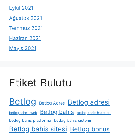
Eylül 2021
Ağustos 2021
Temmuz 2021
Haziran 2021
Mayıs 2021
Etiket Bulutu
Betlog
Betlog adresi
Betlog Adres
Betlog bahis
betlog adresi web
betlog bahis haberleri
betlog bahis platformu
betlog bahis sistemi
Betlog bahis sitesi
Betlog bonus