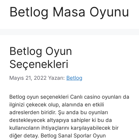
Betlog Masa Oyunu
Betlog Oyun
Seçenekleri
Mayıs 21, 2022
Yazarı:
Betlog
Betlog oyun seçenekleri Canlı casino oyunları da
ilginizi çekecek olup, alanında en etkili
adreslerden biridir. Şu anda bu oyunları
destekleyecek altyapıya sahipler ki bu da
kullanıcıların ihtiyaçlarını karşılayabilecek bir
diğer detay. Betlog Sanal Sporlar Oyun