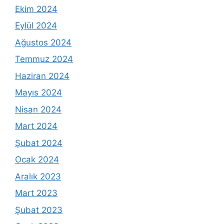
Ekim 2024
Eylül 2024
Ağustos 2024
Temmuz 2024
Haziran 2024
Mayıs 2024
Nisan 2024
Mart 2024
Şubat 2024
Ocak 2024
Aralık 2023
Mart 2023
Şubat 2023