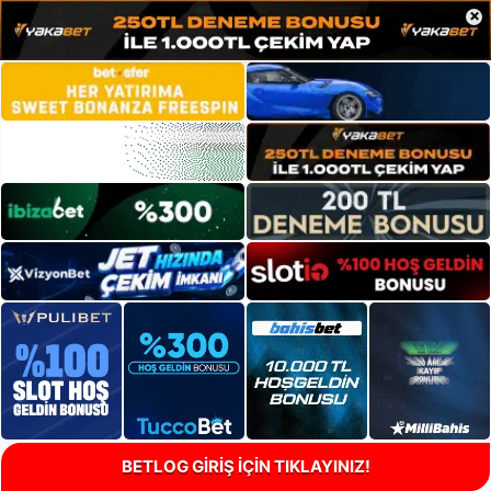
×
BETLOG GİRİŞ İÇİN TIKLAYINIZ!