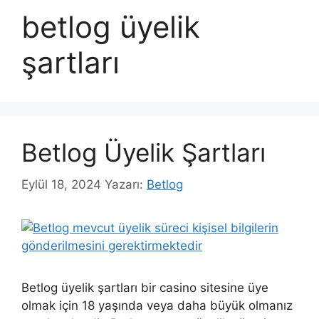
betlog üyelik
şartları
Betlog Üyelik Şartları
Eylül 18, 2024
Yazarı:
Betlog
Betlog üyelik şartları bir casino sitesine üye
olmak için 18 yaşında veya daha büyük olmanız