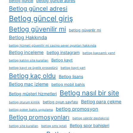
betlog güncel adres
betlog güncel
Betlog güncel adresi
Betlog güncel giriş
Betlog güvenilir mi
betlog güvenlir mi
Betlog Hakkında
betlog hizmeti güvenilir mi casino sever oyunları hakkında
Betlog inceleme
betlog instagram
betlog kapsamlı yanıt
Betlog kayıt
betlog katılın site kuralları
betlog kayıt ve üyelik prosedürü
betlog kayıt şart
Betlog kaç oldu
Betlog lisans
Betlog maç izleme
betlog mobil bahis
Betlog nasıl bir site
Betlog müşteri hizmetleri
Betlog para çekme
betlog oyun sayfası
betlog oturum kimlik
betlog promosyon
betlog poker bahis uygulama
Betlog promosyonları
betlog sektör destekçisi
Betlog spor bahisleri
betlog site kuralları
betlog sms i̇ptali