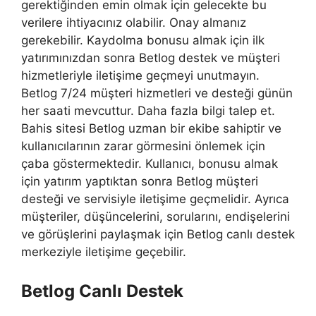
gerektiğinden emin olmak için gelecekte bu
verilere ihtiyacınız olabilir. Onay almanız
gerekebilir. Kaydolma bonusu almak için ilk
yatırımınızdan sonra Betlog destek ve müşteri
hizmetleriyle iletişime geçmeyi unutmayın.
Betlog 7/24 müşteri hizmetleri ve desteği günün
her saati mevcuttur. Daha fazla bilgi talep et.
Bahis sitesi Betlog uzman bir ekibe sahiptir ve
kullanıcılarının zarar görmesini önlemek için
çaba göstermektedir. Kullanıcı, bonusu almak
için yatırım yaptıktan sonra Betlog müşteri
desteği ve servisiyle iletişime geçmelidir. Ayrıca
müşteriler, düşüncelerini, sorularını, endişelerini
ve görüşlerini paylaşmak için Betlog canlı destek
merkeziyle iletişime geçebilir.
Betlog Canlı Destek