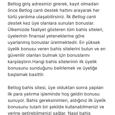
Betlog giriş adresinizi girerek, kayıt olmadan
önce Betlog canlı destek hattını arayarak her
türlü yardıma ulaşabilirsiniz. İlk
Betlog canlı
destek
kez üye olanlara sunulan bonuslar.
Ülkemizde faaliyet gösteren tüm bahis siteleri,
üyelerinin finansal yeteneklerine göre
uyarlanmış bonuslar üretmektedir. En yüksek
üyelik bonusu veren bahis sitelerini bulun ve en
güvenilir olanları bulmak için bonuslarını
karşılaştırın.Hangi bahis sitelerinin ilk üyelik
bonusunu sunduğunu belirlemek ve üyeliğe
başlamak basittir.
Betlog bahis sitesi, üye olduktan sonra yapılan
ilk para yatırma işleminde hoş geldin bonusu
sunuyor. Bahis gereksinimleri, aldığınız ilk üyelik
bonusunu tutarlı bir şekilde kullanabilmenizi ve
yerine getirebilmenizi sağlar. Nasıl bahis