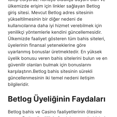
ülkemizde erişim için linkler sağlayan Betlog
giriş sitesi. Mevcut Betlog adres sitesinin
yükseltilmesinin bir diğer nedeni de
kullanıcılarına daha iyi hizmet verebilmek için
yenilikçi yöntemlerle kendini güncellemesidir.
Ülkemizde faaliyet gösteren tüm bahis siteleri,
üyelerinin finansal yeteneklerine göre
uyarlanmış bonuslar üretmektedir. En yüksek
üyelik bonusu veren bahis sitelerini bulun ve en
güvenilir olanları bulmak için bonuslarını
karşılaştırın.Betlog bahis sitesinin sürekli
güncellenmesinin iki temel nedeni iletişim
bilgileridir.
Betlog Üyeliğinin Faydaları
Betlog bahis ve Casino faaliyetlerinin ötesine