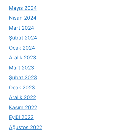
Mayıs 2024
Nisan 2024
Mart 2024
Şubat 2024
Ocak 2024
Aralık 2023
Mart 2023
Şubat 2023
Ocak 2023
Aralık 2022
Kasım 2022
Eylül 2022
Ağustos 2022