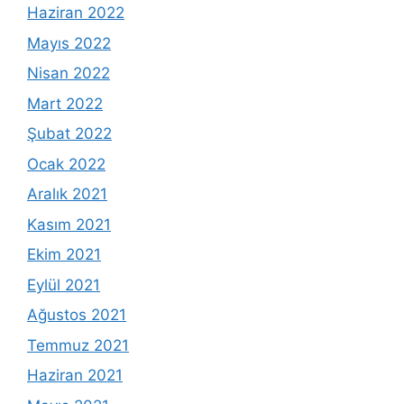
Haziran 2022
Mayıs 2022
Nisan 2022
Mart 2022
Şubat 2022
Ocak 2022
Aralık 2021
Kasım 2021
Ekim 2021
Eylül 2021
Ağustos 2021
Temmuz 2021
Haziran 2021