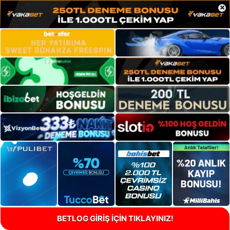
×
BETLOG GİRİŞ İÇİN TIKLAYINIZ!