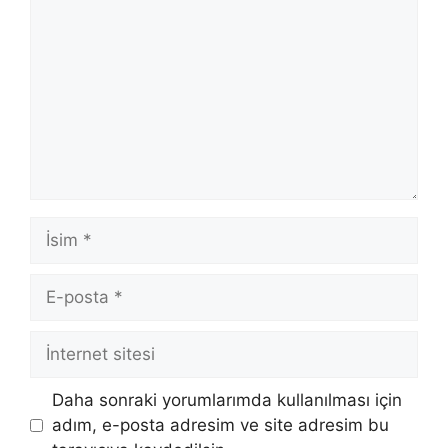
İsim
E-
posta
İnternet
sitesi
Daha sonraki yorumlarımda kullanılması için
adım, e-posta adresim ve site adresim bu