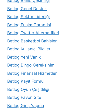
Betlog Bahis Çeşitliliği
Betlog Genel Destek
Betlog Sektör Liderliği
Betlog Erişim Garantisi
Betlog Twitter Alternatifleri
Betlog Basketbol Bahisleri
Betlog Kullanıcı Bilgileri
Betlog Yeni Varlık
Betlog Bingo Gereksinimi
Betlog Finansal Hizmetler
Betlog Kayıt Formu
Betlog Oyun Çeşitliliği
Betlog Favori Site
Betlog Giriş Yapma