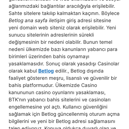
ağlarımızdaki bağlantılar aracılığıyla erişilebilir.
Sahte sitelere takılıp kalmaktan kaçının. Böylece
Betlog ana sayfa iletişim
giriş adresi sitesine
yeni domain web siteniz olarak erişilebilir. Yeni
sunucu sitelerinin adreslerinin sürekli
değişmesinin bir nedeni olabilir. Bunun temel
nedeni ülkemizde bazı kanunların yabancı para
birimleri üzerinden bahis oynamayı
yasaklamasıdır. Sonuç olarak yasadışı Casinolar
olarak kabul
Betlog
edilir., Betlog dışında
faaliyet gösteren meşru, lisanslı ve güvenilir bir
bahis platformudur. Ülkemizde Casino
kanununun casino oyunlarını yasaklaması,
BTK’nın yabancı bahis sitelerini ve casinoları
engellemesine yol açtı. Kullanıcı güvenliğini
sağlamak için Betlog güncellenmiş oturum açma
bilgilerini ve yeni bir Betlog adresi sağlamasını
talep ediyoruz. Konuya oldukça duyarlı olan ve