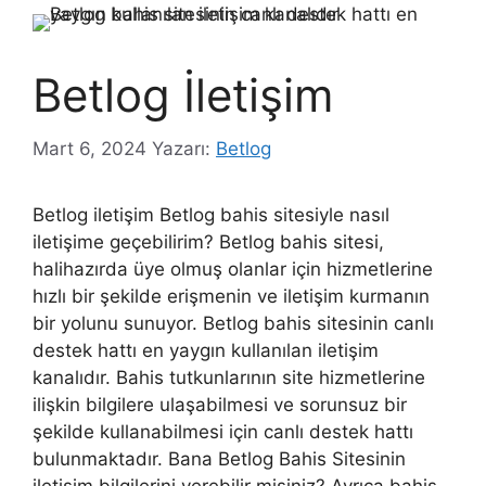
Betlog İletişim
Mart 6, 2024
Yazarı:
Betlog
Betlog iletişim Betlog bahis sitesiyle nasıl
iletişime geçebilirim? Betlog bahis sitesi,
halihazırda üye olmuş olanlar için hizmetlerine
hızlı bir şekilde erişmenin ve iletişim kurmanın
bir yolunu sunuyor. Betlog bahis sitesinin canlı
destek hattı en yaygın kullanılan iletişim
kanalıdır. Bahis tutkunlarının site hizmetlerine
ilişkin bilgilere ulaşabilmesi ve sorunsuz bir
şekilde kullanabilmesi için canlı destek hattı
bulunmaktadır. Bana Betlog Bahis Sitesinin
iletişim bilgilerini verebilir misiniz? Ayrıca bahis