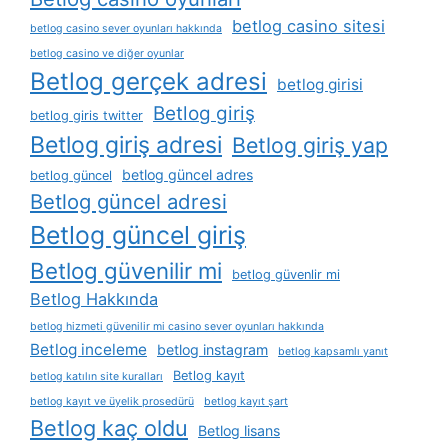
betlog casino sitesi
betlog casino sever oyunları hakkında
betlog casino ve diğer oyunlar
Betlog gerçek adresi
betlog girisi
Betlog giriş
betlog giris twitter
Betlog giriş adresi
Betlog giriş yap
betlog güncel adres
betlog güncel
Betlog güncel adresi
Betlog güncel giriş
Betlog güvenilir mi
betlog güvenlir mi
Betlog Hakkında
betlog hizmeti güvenilir mi casino sever oyunları hakkında
Betlog inceleme
betlog instagram
betlog kapsamlı yanıt
Betlog kayıt
betlog katılın site kuralları
betlog kayıt ve üyelik prosedürü
betlog kayıt şart
Betlog kaç oldu
Betlog lisans