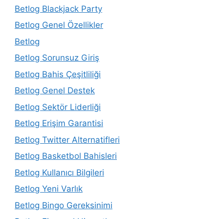
Betlog Blackjack Party
Betlog Genel Özellikler
Betlog
Betlog Sorunsuz Giriş
Betlog Bahis Çeşitliliği
Betlog Genel Destek
Betlog Sektör Liderliği
Betlog Erişim Garantisi
Betlog Twitter Alternatifleri
Betlog Basketbol Bahisleri
Betlog Kullanıcı Bilgileri
Betlog Yeni Varlık
Betlog Bingo Gereksinimi