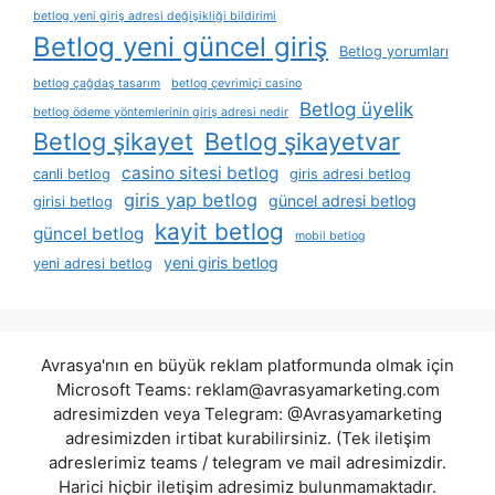
betlog yeni giriş adresi değişikliği bildirimi
Betlog yeni güncel giriş
Betlog yorumları
betlog çağdaş tasarım
betlog çevrimiçi casino
Betlog üyelik
betlog ödeme yöntemlerinin giriş adresi nedir
Betlog şikayet
Betlog şikayetvar
casino sitesi betlog
canli betlog
giris adresi betlog
giris yap betlog
güncel adresi betlog
girisi betlog
kayit betlog
güncel betlog
mobil betlog
yeni giris betlog
yeni adresi betlog
Avrasya'nın en büyük reklam platformunda olmak için
Microsoft Teams:
reklam@avrasyamarketing.com
adresimizden veya Telegram: @Avrasyamarketing
adresimizden irtibat kurabilirsiniz. (Tek iletişim
adreslerimiz teams / telegram ve mail adresimizdir.
Harici hiçbir iletişim adresimiz bulunmamaktadır.