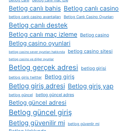
betlog canli
betlog canli maç izle
Betlog canlı bahis
Betlog canlı casino
betlog canlı casino avantajları
Betlog Canlı Casino Oyunları
Betlog canlı destek
Betlog canlı maç izleme
Betlog casino
Betlog casino oyunlari
betlog casino sitesi
betlog casino sever oyunları hakkında
betlog casino ve diğer oyunlar
Betlog gerçek adresi
betlog girisi
Betlog giriş
betlog giris twitter
Betlog giriş adresi
Betlog giriş yap
betlog güncel adres
betlog güncel
Betlog güncel adresi
Betlog güncel giriş
Betlog güvenilir mi
betlog güvenlir mi