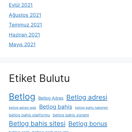
Eylül 2021
Ağustos 2021
Temmuz 2021
Haziran 2021
Mayıs 2021
Etiket Bulutu
Betlog
Betlog adresi
Betlog Adres
Betlog bahis
betlog adresi web
betlog bahis haberleri
betlog bahis platformu
betlog bahis sistemi
Betlog bahis sitesi
Betlog bonus