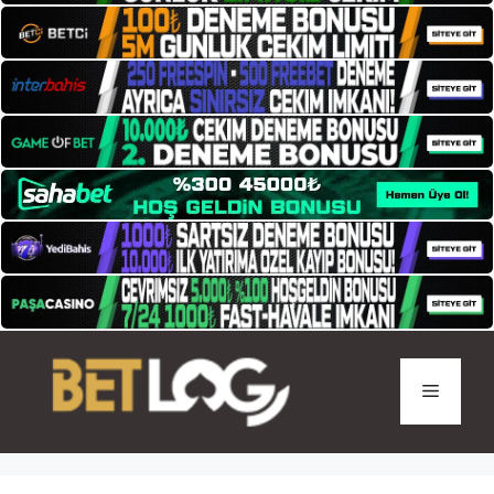
İçeriğe
atla
Menü