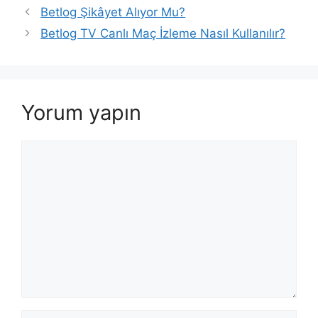
Yazı
Betlog Şikâyet Alıyor Mu?
dolaşımı
Betlog TV Canlı Maç İzleme Nasıl Kullanılır?
Yorum yapın
Yorum