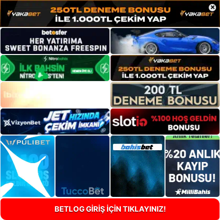
×
BETLOG GİRİŞ İÇİN TIKLAYINIZ!