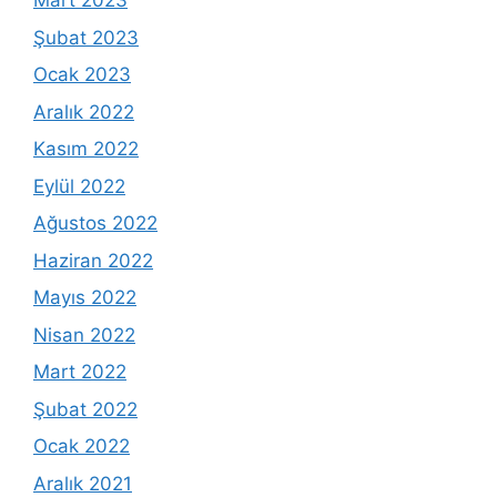
Mart 2023
Şubat 2023
Ocak 2023
Aralık 2022
Kasım 2022
Eylül 2022
Ağustos 2022
Haziran 2022
Mayıs 2022
Nisan 2022
Mart 2022
Şubat 2022
Ocak 2022
Aralık 2021