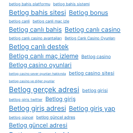
betlog bahis platformu
betlog bahis sistemi
Betlog bahis sitesi
Betlog bonus
betlog canli
betlog canli maç izle
Betlog canlı bahis
Betlog canlı casino
betlog canlı casino avantajları
Betlog Canlı Casino Oyunları
Betlog canlı destek
Betlog canlı maç izleme
Betlog casino
Betlog casino oyunlari
betlog casino sitesi
betlog casino sever oyunları hakkında
betlog casino ve diğer oyunlar
Betlog gerçek adresi
betlog girisi
Betlog giriş
betlog giris twitter
Betlog giriş adresi
Betlog giriş yap
betlog güncel adres
betlog güncel
Betlog güncel adresi