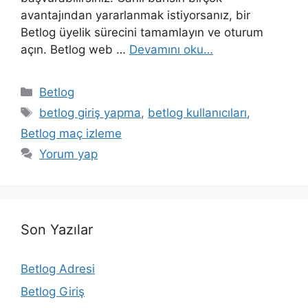
avantajından yararlanmak istiyorsanız, bir
Betlog üyelik sürecini tamamlayın ve oturum
açın. Betlog web …
Devamını oku…
Kategoriler
Betlog
Etiketler
betlog giriş yapma
,
betlog kullanıcıları
,
Betlog maç izleme
Yorum yap
Son Yazılar
Betlog Adresi
Betlog Giriş