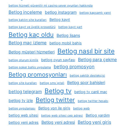
betlog hizmeti güvenilir mi casino sever oyunları hakkında
Betlog inceleme
betlog instagram
betlog kapsamlı yanıt
Betlog kayıt
betlog katılın site kuralları
betlog kayıt ve üyelik prosedürü
betlog kayıt şart
Betlog kaç oldu
Betlog lisans
Betlog maç izleme
betlog mobil bahis
Betlog nasıl bir site
Betlog müşteri hizmetleri
Betlog para çekme
betlog oyun sayfası
betlog oturum kimlik
betlog promosyon
betlog poker bahis uygulama
Betlog promosyonları
betlog sektör destekçisi
Betlog spor bahisleri
betlog site kuralları
betlog sms i̇ptali
Betlog tv
betlog telegram
betlog tv canli maç
Betlog twitter
betlog tv izle
betlog twitter hesabı
Betlog vpn ile giriş
betlog uygulaması
betlog web
betlog web sitesi
Betlog yardım
betlog web sitesi cep adresi
Betlog yeni giriş
Betlog yeni adresi
betlog yeni adres