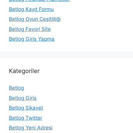
Betlog Kayıt Formu
Betlog Oyun Çeşitliliği
Betlog Favori Site
Betlog Giriş Yapma
Kategoriler
Betlog
Betlog Giriş
Betlog Şikayet
Betlog Twitter
Betlog Yeni Adresi