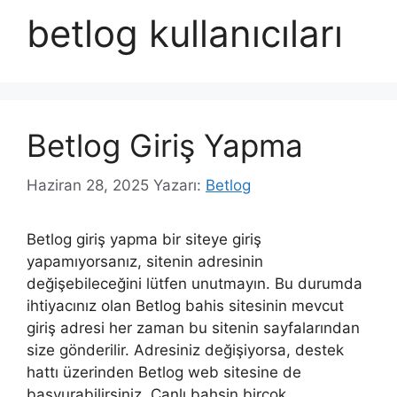
betlog kullanıcıları
Betlog Giriş Yapma
Haziran 28, 2025
Yazarı:
Betlog
Betlog giriş yapma bir siteye giriş
yapamıyorsanız, sitenin adresinin
değişebileceğini lütfen unutmayın. Bu durumda
ihtiyacınız olan Betlog bahis sitesinin mevcut
giriş adresi her zaman bu sitenin sayfalarından
size gönderilir. Adresiniz değişiyorsa, destek
hattı üzerinden Betlog web sitesine de
başvurabilirsiniz. Canlı bahsin birçok