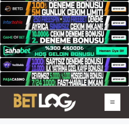
İçeriğe
atla
Menü