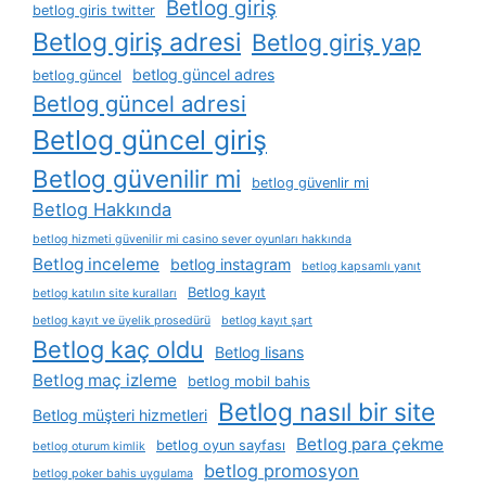
Betlog giriş
betlog giris twitter
Betlog giriş adresi
Betlog giriş yap
betlog güncel adres
betlog güncel
Betlog güncel adresi
Betlog güncel giriş
Betlog güvenilir mi
betlog güvenlir mi
Betlog Hakkında
betlog hizmeti güvenilir mi casino sever oyunları hakkında
Betlog inceleme
betlog instagram
betlog kapsamlı yanıt
Betlog kayıt
betlog katılın site kuralları
betlog kayıt ve üyelik prosedürü
betlog kayıt şart
Betlog kaç oldu
Betlog lisans
Betlog maç izleme
betlog mobil bahis
Betlog nasıl bir site
Betlog müşteri hizmetleri
Betlog para çekme
betlog oyun sayfası
betlog oturum kimlik
betlog promosyon
betlog poker bahis uygulama