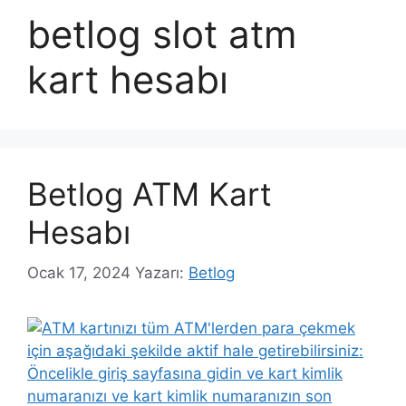
betlog slot atm
kart hesabı
Betlog ATM Kart
Hesabı
Ocak 17, 2024
Yazarı:
Betlog