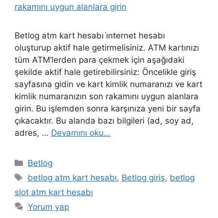
Betlog atm kart hesabı i̇nternet hesabı
oluşturup aktif hale getirmelisiniz. ATM kartınızı
tüm ATM’lerden para çekmek için aşağıdaki
şekilde aktif hale getirebilirsiniz: Öncelikle giriş
sayfasına gidin ve kart kimlik numaranızı ve kart
kimlik numaranızın son rakamını uygun alanlara
girin. Bu işlemden sonra karşınıza yeni bir sayfa
çıkacaktır. Bu alanda bazı bilgileri (ad, soy ad,
adres, …
Devamını oku…
Kategoriler
Betlog
Etiketler
betlog atm kart hesabı
,
Betlog giriş
,
betlog
slot atm kart hesabı
Yorum yap