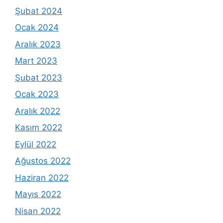
Şubat 2024
Ocak 2024
Aralık 2023
Mart 2023
Şubat 2023
Ocak 2023
Aralık 2022
Kasım 2022
Eylül 2022
Ağustos 2022
Haziran 2022
Mayıs 2022
Nisan 2022