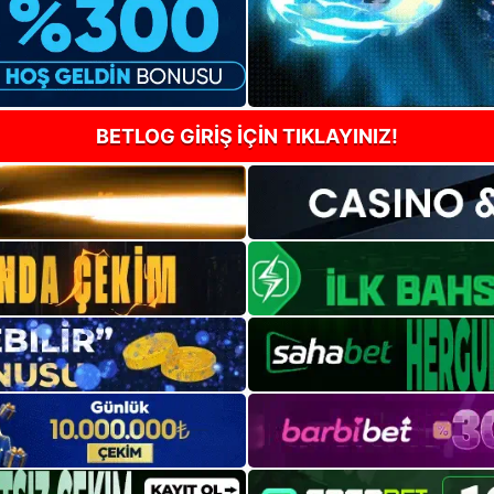
BETLOG GİRİŞ İÇİN TIKLAYINIZ!