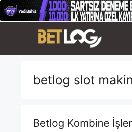
İçeriğe
atla
betlog slot maki
Betlog Kombine İşle